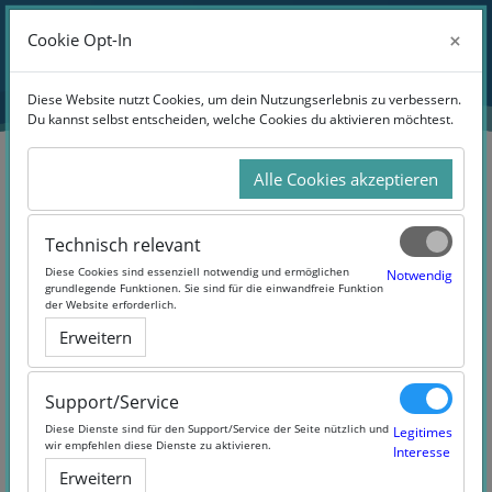
Zum Hauptinhalt
Anmelden
×
×
Cookie Opt-In
Cookie Opt-In
Website-Übersicht
Diese Website nutzt Cookies, um dein Nutzungserlebnis zu verbessern.
Diese Website nutzt Cookies, um dein Nutzungserlebnis zu verbessern.
Du kannst selbst entscheiden, welche Cookies du aktivieren möchtest.
Du kannst selbst entscheiden, welche Cookies du aktivieren möchtest.
Alle Cookies akzeptieren
Alle Cookies akzeptieren
Suchen
Technisch relevant
Technisch relevant
Diese Cookies sind essenziell notwendig und ermöglichen
Diese Cookies sind essenziell notwendig und ermöglichen
Notwendig
Notwendig
grundlegende Funktionen. Sie sind für die einwandfreie Funktion
grundlegende Funktionen. Sie sind für die einwandfreie Funktion
der Website erforderlich.
der Website erforderlich.
Erweitern
Erweitern
2 Products Found
Support/Service
Support/Service
Diese Dienste sind für den Support/Service der Seite nützlich und
Diese Dienste sind für den Support/Service der Seite nützlich und
Legitimes
Legitimes
wir empfehlen diese Dienste zu aktivieren.
wir empfehlen diese Dienste zu aktivieren.
Interesse
Interesse
Erweitern
Erweitern