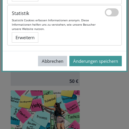
Statistik
Statistik
Statistik Cookies erfassen Informationen anonym. Diese
Statistik Cookies erfassen Informationen anonym. Diese
Informationen helfen uns zu verstehen, wie unsere Besucher
Informationen helfen uns zu verstehen, wie unsere Besucher
Start-Up Management
unsere Website nutzen.
unsere Website nutzen.
Erweitern
Erweitern
Dauer:
6 Monate Zugriff
Autor/in:
Jürgen Klein
Abbrechen
Abbrechen
Änderungen speichern
Änderungen speichern
Sprache:
English
50 €