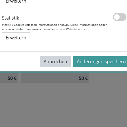
Erweitern
Erweitern
Statistik
Statistik
Mobile, Apps und Wearables
Statistik Cookies erfassen Informationen anonym. Diese Informationen helfen
Statistik Cookies erfassen Informationen anonym. Diese Informationen helfen
uns zu verstehen, wie unsere Besucher unsere Website nutzen.
uns zu verstehen, wie unsere Besucher unsere Website nutzen.
Erweitern
Erweitern
Dauer:
6 Monate
Autor/in:
Sandra Bayer
Sprache:
German
Abbrechen
Abbrechen
Änderungen speichern
Änderungen speichern
50 €
50 €