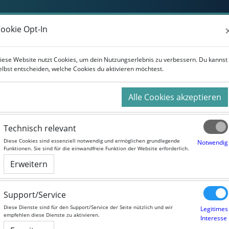
Weiterbildung
Studium
Für Unternehmen
ookie Opt-In
ookie Opt-In
iese Website nutzt Cookies, um dein Nutzungserlebnis zu verbessern. Du kannst
iese Website nutzt Cookies, um dein Nutzungserlebnis zu verbessern. Du kannst
elbst entscheiden, welche Cookies du aktivieren möchtest.
elbst entscheiden, welche Cookies du aktivieren möchtest.
Alle Cookies akzeptieren
Alle Cookies akzeptieren
Technisch relevant
Technisch relevant
Diese Cookies sind essenziell notwendig und ermöglichen grundlegende
Diese Cookies sind essenziell notwendig und ermöglichen grundlegende
Notwendig
Notwendig
Funktionen. Sie sind für die einwandfreie Funktion der Website erforderlich.
Funktionen. Sie sind für die einwandfreie Funktion der Website erforderlich.
Erweitern
Erweitern
Support/Service
Support/Service
Diese Dienste sind für den Support/Service der Seite nützlich und wir
Diese Dienste sind für den Support/Service der Seite nützlich und wir
Legitimes
Legitimes
empfehlen diese Dienste zu aktivieren.
empfehlen diese Dienste zu aktivieren.
Interesse
Interesse