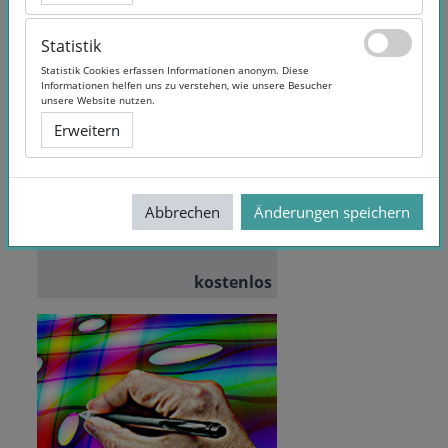
Statistik
Statistik
Statistik Cookies erfassen Informationen anonym. Diese
Statistik Cookies erfassen Informationen anonym. Diese
Informationen helfen uns zu verstehen, wie unsere Besucher
Informationen helfen uns zu verstehen, wie unsere Besucher
Mathe endlich verstehen
unsere Website nutzen.
unsere Website nutzen.
Erweitern
Erweitern
Dauer:
4 Wochen
Dozent/in:
Prof. Jörn
Abbrechen
Abbrechen
Änderungen speichern
Änderungen speichern
Loviscach
Teilnehmende:
386
kostenlos