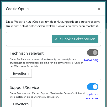
Zum Hauptinhalt
Anmelden
×
×
Cookie Opt-In
Cookie Opt-In
Website-Übersicht
Diese Website nutzt Cookies, um dein Nutzungserlebnis zu verbessern.
Diese Website nutzt Cookies, um dein Nutzungserlebnis zu verbessern.
Du kannst selbst entscheiden, welche Cookies du aktivieren möchtest.
Du kannst selbst entscheiden, welche Cookies du aktivieren möchtest.
Alle Cookies akzeptieren
Alle Cookies akzeptieren
Suchen
Technisch relevant
Technisch relevant
Diese Cookies sind essenziell notwendig und ermöglichen
Diese Cookies sind essenziell notwendig und ermöglichen
Notwendig
Notwendig
grundlegende Funktionen. Sie sind für die einwandfreie Funktion
grundlegende Funktionen. Sie sind für die einwandfreie Funktion
der Website erforderlich.
der Website erforderlich.
Erweitern
Erweitern
2 Products Found
Support/Service
Support/Service
Diese Dienste sind für den Support/Service der Seite nützlich und
Diese Dienste sind für den Support/Service der Seite nützlich und
Legitimes
Legitimes
wir empfehlen diese Dienste zu aktivieren.
wir empfehlen diese Dienste zu aktivieren.
Interesse
Interesse
Erweitern
Erweitern