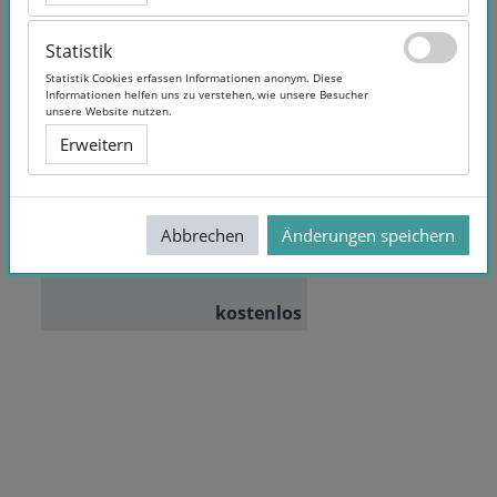
Statistik
Statistik
Statistik Cookies erfassen Informationen anonym. Diese
Statistik Cookies erfassen Informationen anonym. Diese
Informationen helfen uns zu verstehen, wie unsere Besucher
Informationen helfen uns zu verstehen, wie unsere Besucher
Making & Coding
unsere Website nutzen.
unsere Website nutzen.
Erweitern
Erweitern
Dauer:
3 Wochen
Dozent/in:
DKJS & KF
Abbrechen
Abbrechen
Änderungen speichern
Änderungen speichern
Education
Teilnehmende:
101
kostenlos