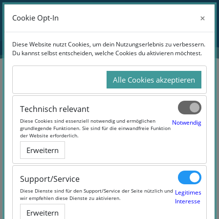
Zum Hauptinhalt
Anmelden
×
×
Cookie Opt-In
Cookie Opt-In
Website-Übersicht
Diese Website nutzt Cookies, um dein Nutzungserlebnis zu verbessern.
Diese Website nutzt Cookies, um dein Nutzungserlebnis zu verbessern.
Du kannst selbst entscheiden, welche Cookies du aktivieren möchtest.
Du kannst selbst entscheiden, welche Cookies du aktivieren möchtest.
Alle Cookies akzeptieren
Alle Cookies akzeptieren
Suchen
Technisch relevant
Technisch relevant
Diese Cookies sind essenziell notwendig und ermöglichen
Diese Cookies sind essenziell notwendig und ermöglichen
Notwendig
Notwendig
grundlegende Funktionen. Sie sind für die einwandfreie Funktion
grundlegende Funktionen. Sie sind für die einwandfreie Funktion
der Website erforderlich.
der Website erforderlich.
Erweitern
Erweitern
1 Products Found
Support/Service
Support/Service
Diese Dienste sind für den Support/Service der Seite nützlich und
Diese Dienste sind für den Support/Service der Seite nützlich und
Legitimes
Legitimes
wir empfehlen diese Dienste zu aktivieren.
wir empfehlen diese Dienste zu aktivieren.
Interesse
Interesse
Erweitern
Erweitern