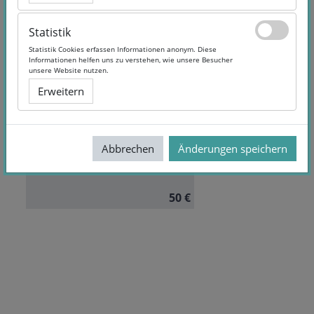
Statistik
Statistik
Statistik Cookies erfassen Informationen anonym. Diese
Statistik Cookies erfassen Informationen anonym. Diese
Informationen helfen uns zu verstehen, wie unsere Besucher
Informationen helfen uns zu verstehen, wie unsere Besucher
Führung im Spannungsfeld
unsere Website nutzen.
unsere Website nutzen.
zwischen Optimierung und
Erweitern
Erweitern
Innovation
Dauer:
6 Monate
Sprache:
German
Abbrechen
Abbrechen
Änderungen speichern
Änderungen speichern
50 €