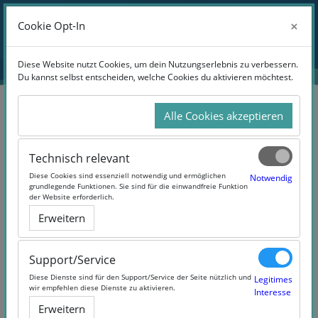
Zum Hauptinhalt
Anmelden
×
×
Cookie Opt-In
Cookie Opt-In
Website-Übersicht
Diese Website nutzt Cookies, um dein Nutzungserlebnis zu verbessern.
Diese Website nutzt Cookies, um dein Nutzungserlebnis zu verbessern.
Du kannst selbst entscheiden, welche Cookies du aktivieren möchtest.
Du kannst selbst entscheiden, welche Cookies du aktivieren möchtest.
Alle Cookies akzeptieren
Alle Cookies akzeptieren
Suchen
Technisch relevant
Technisch relevant
Diese Cookies sind essenziell notwendig und ermöglichen
Diese Cookies sind essenziell notwendig und ermöglichen
Notwendig
Notwendig
grundlegende Funktionen. Sie sind für die einwandfreie Funktion
grundlegende Funktionen. Sie sind für die einwandfreie Funktion
der Website erforderlich.
der Website erforderlich.
Erweitern
Erweitern
1 Products Found
Support/Service
Support/Service
Diese Dienste sind für den Support/Service der Seite nützlich und
Diese Dienste sind für den Support/Service der Seite nützlich und
Legitimes
Legitimes
wir empfehlen diese Dienste zu aktivieren.
wir empfehlen diese Dienste zu aktivieren.
Interesse
Interesse
Erweitern
Erweitern