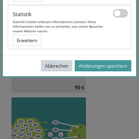
Statistik
Statistik
Statistik Cookies erfassen Informationen anonym. Diese
Statistik Cookies erfassen Informationen anonym. Diese
Informationen helfen uns zu verstehen, wie unsere Besucher
Informationen helfen uns zu verstehen, wie unsere Besucher
Bioinformatik
unsere Website nutzen.
unsere Website nutzen.
Erweitern
Erweitern
Dauer:
6 Monate
Autor/in:
Dr. Sven C.
Abbrechen
Abbrechen
Änderungen speichern
Änderungen speichern
Neulinger
Sprache:
German
90 €