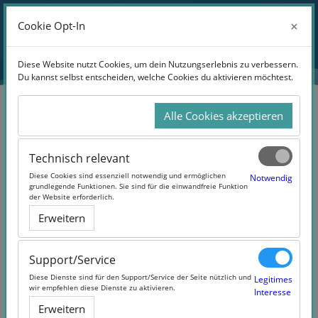
Zum Hauptinhalt
Anmelden
×
×
Cookie Opt-In
Cookie Opt-In
Website-Übersicht
Diese Website nutzt Cookies, um dein Nutzungserlebnis zu verbessern.
Diese Website nutzt Cookies, um dein Nutzungserlebnis zu verbessern.
Du kannst selbst entscheiden, welche Cookies du aktivieren möchtest.
Du kannst selbst entscheiden, welche Cookies du aktivieren möchtest.
Alle Cookies akzeptieren
Alle Cookies akzeptieren
Suchen
Technisch relevant
Technisch relevant
Diese Cookies sind essenziell notwendig und ermöglichen
Diese Cookies sind essenziell notwendig und ermöglichen
Notwendig
Notwendig
grundlegende Funktionen. Sie sind für die einwandfreie Funktion
grundlegende Funktionen. Sie sind für die einwandfreie Funktion
der Website erforderlich.
der Website erforderlich.
Erweitern
Erweitern
2 Products Found
Support/Service
Support/Service
Diese Dienste sind für den Support/Service der Seite nützlich und
Diese Dienste sind für den Support/Service der Seite nützlich und
Legitimes
Legitimes
wir empfehlen diese Dienste zu aktivieren.
wir empfehlen diese Dienste zu aktivieren.
Interesse
Interesse
Erweitern
Erweitern