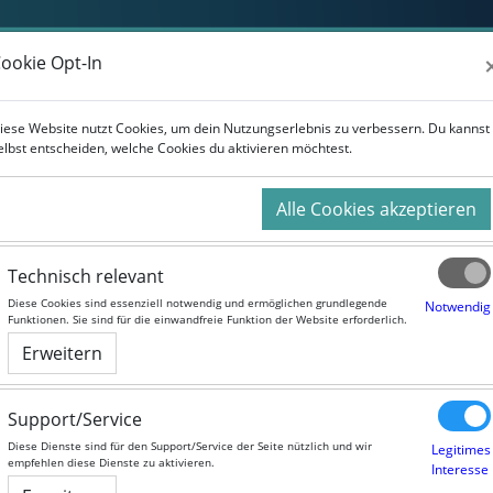
Weiterbildung
Studium
Für Unternehmen
ookie Opt-In
ookie Opt-In
iese Website nutzt Cookies, um dein Nutzungserlebnis zu verbessern. Du kannst
iese Website nutzt Cookies, um dein Nutzungserlebnis zu verbessern. Du kannst
elbst entscheiden, welche Cookies du aktivieren möchtest.
elbst entscheiden, welche Cookies du aktivieren möchtest.
Alle Cookies akzeptieren
Alle Cookies akzeptieren
Technisch relevant
Technisch relevant
Rechtsanwaltliches Berufsrecht
Diese Cookies sind essenziell notwendig und ermöglichen grundlegende
Diese Cookies sind essenziell notwendig und ermöglichen grundlegende
Notwendig
Notwendig
Funktionen. Sie sind für die einwandfreie Funktion der Website erforderlich.
Funktionen. Sie sind für die einwandfreie Funktion der Website erforderlich.
urslaufzeit:
Selbstlernangebot
Erweitern
Erweitern
Sprache:
German
Support/Service
Support/Service
Diese Dienste sind für den Support/Service der Seite nützlich und wir
Diese Dienste sind für den Support/Service der Seite nützlich und wir
Legitimes
Legitimes
empfehlen diese Dienste zu aktivieren.
empfehlen diese Dienste zu aktivieren.
Interesse
Interesse