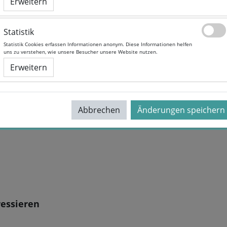
Erweitern
Erweitern
Statistik
Statistik
Statistik Cookies erfassen Informationen anonym. Diese Informationen helfen
Statistik Cookies erfassen Informationen anonym. Diese Informationen helfen
uns zu verstehen, wie unsere Besucher unsere Website nutzen.
uns zu verstehen, wie unsere Besucher unsere Website nutzen.
Erweitern
Erweitern
?
Selbstlernkurs beträgt
kostenlos
(inkl. Mehrwertsteuer). N
 Zugang zum Kurs und kannst für
mit den Unterlagen arbei
Abbrechen
Abbrechen
Änderungen speichern
Änderungen speichern
ressieren