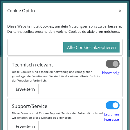
Anmelden
×
×
Cookie Opt-In
Cookie Opt-In
Website-Übersicht
Zum Hauptinhalt
Diese Website nutzt Cookies, um dein Nutzungserlebnis zu verbessern.
Diese Website nutzt Cookies, um dein Nutzungserlebnis zu verbessern.
Du kannst selbst entscheiden, welche Cookies du aktivieren möchtest.
Du kannst selbst entscheiden, welche Cookies du aktivieren möchtest.
Alle Cookies akzeptieren
Alle Cookies akzeptieren
Technisch relevant
Technisch relevant
Diese Cookies sind essenziell notwendig und ermöglichen
Diese Cookies sind essenziell notwendig und ermöglichen
Notwendig
Notwendig
grundlegende Funktionen. Sie sind für die einwandfreie Funktion
grundlegende Funktionen. Sie sind für die einwandfreie Funktion
der Website erforderlich.
der Website erforderlich.
SH2Q Modul A1: Einführung in
Erweitern
Erweitern
die Wasserstofftechnologie
Support/Service
Support/Service
Diese Dienste sind für den Support/Service der Seite nützlich und
Diese Dienste sind für den Support/Service der Seite nützlich und
Legitimes
Legitimes
wir empfehlen diese Dienste zu aktivieren.
wir empfehlen diese Dienste zu aktivieren.
Interesse
Interesse
Erweitern
Erweitern