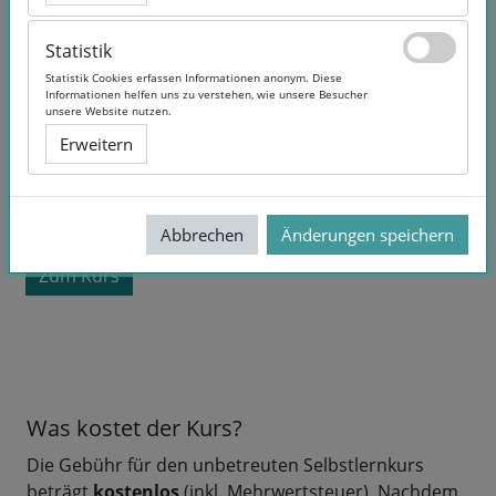
Statistik
Statistik
Statistik Cookies erfassen Informationen anonym. Diese
Statistik Cookies erfassen Informationen anonym. Diese
Informationen helfen uns zu verstehen, wie unsere Besucher
Informationen helfen uns zu verstehen, wie unsere Besucher
unsere Website nutzen.
unsere Website nutzen.
Erweitern
Erweitern
Kurslaufzeit:
Selbstlernangebot
Sprache:
German
kostenlos
Abbrechen
Abbrechen
Änderungen speichern
Änderungen speichern
Zum Kurs
Was kostet der Kurs?
Die Gebühr für den unbetreuten Selbstlernkurs
beträgt
kostenlos
(inkl. Mehrwertsteuer). Nachdem