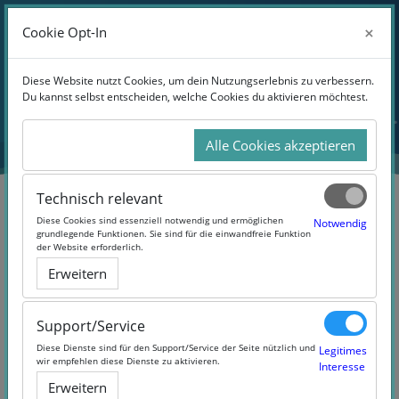
Anmelden
×
×
Cookie Opt-In
Cookie Opt-In
Website-Übersicht
Zum Hauptinhalt
Diese Website nutzt Cookies, um dein Nutzungserlebnis zu verbessern.
Diese Website nutzt Cookies, um dein Nutzungserlebnis zu verbessern.
Du kannst selbst entscheiden, welche Cookies du aktivieren möchtest.
Du kannst selbst entscheiden, welche Cookies du aktivieren möchtest.
Alle Cookies akzeptieren
Alle Cookies akzeptieren
Technisch relevant
Technisch relevant
Diese Cookies sind essenziell notwendig und ermöglichen
Diese Cookies sind essenziell notwendig und ermöglichen
Notwendig
Notwendig
grundlegende Funktionen. Sie sind für die einwandfreie Funktion
grundlegende Funktionen. Sie sind für die einwandfreie Funktion
der Website erforderlich.
der Website erforderlich.
Teilhabeassistenz in Kita und
Erweitern
Erweitern
Schule
Support/Service
Support/Service
Diese Dienste sind für den Support/Service der Seite nützlich und
Diese Dienste sind für den Support/Service der Seite nützlich und
Legitimes
Legitimes
wir empfehlen diese Dienste zu aktivieren.
wir empfehlen diese Dienste zu aktivieren.
Interesse
Interesse
Erweitern
Erweitern