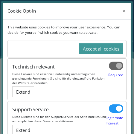
Anmelden
×
×
Cookie Opt-In
Cookie Opt-In
Website-Übersicht
Zum Hauptinhalt
This website uses cookies to improve your user experience. You can
This website uses cookies to improve your user experience. You can
decide for yourself which cookies you want to activate.
decide for yourself which cookies you want to activate.
Accept all cookies
Accept all cookies
Technisch relevant
Technisch relevant
Diese Cookies sind essenziell notwendig und ermöglichen
Diese Cookies sind essenziell notwendig und ermöglichen
Required
Required
grundlegende Funktionen. Sie sind für die einwandfreie Funktion
grundlegende Funktionen. Sie sind für die einwandfreie Funktion
der Website erforderlich.
der Website erforderlich.
Taken, excluded and forgotten:
Extend
Extend
The History of forced
germanization (#TEF)
Support/Service
Support/Service
Diese Dienste sind für den Support/Service der Seite nützlich und
Diese Dienste sind für den Support/Service der Seite nützlich und
Legitimate
Legitimate
wir empfehlen diese Dienste zu aktivieren.
wir empfehlen diese Dienste zu aktivieren.
Interest
Interest
Extend
Extend