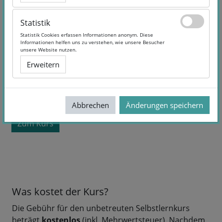
Statistik
Statistik
Statistik Cookies erfassen Informationen anonym. Diese
Statistik Cookies erfassen Informationen anonym. Diese
Informationen helfen uns zu verstehen, wie unsere Besucher
Informationen helfen uns zu verstehen, wie unsere Besucher
unsere Website nutzen.
unsere Website nutzen.
Erweitern
Erweitern
Kurslaufzeit:
Selbstlernangebot
Sprache:
German
kostenlos
Abbrechen
Abbrechen
Änderungen speichern
Änderungen speichern
Zum Kurs
Was kostet der Kurs?
Die Gebühr für den unbetreuten Selbstlernkurs
beträgt
kostenlos
(inkl. Mehrwertsteuer). Nachdem