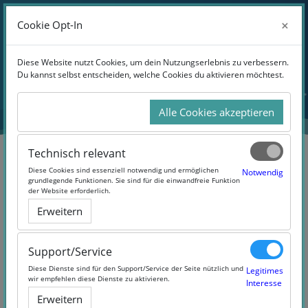
Anmelden
×
×
Cookie Opt-In
Cookie Opt-In
Website-Übersicht
Zum Hauptinhalt
Diese Website nutzt Cookies, um dein Nutzungserlebnis zu verbessern.
Diese Website nutzt Cookies, um dein Nutzungserlebnis zu verbessern.
Du kannst selbst entscheiden, welche Cookies du aktivieren möchtest.
Du kannst selbst entscheiden, welche Cookies du aktivieren möchtest.
Alle Cookies akzeptieren
Alle Cookies akzeptieren
Technisch relevant
Technisch relevant
Diese Cookies sind essenziell notwendig und ermöglichen
Diese Cookies sind essenziell notwendig und ermöglichen
Notwendig
Notwendig
grundlegende Funktionen. Sie sind für die einwandfreie Funktion
grundlegende Funktionen. Sie sind für die einwandfreie Funktion
der Website erforderlich.
der Website erforderlich.
Das intelligente Wohnen der
Erweitern
Erweitern
Zukunft
Support/Service
Support/Service
Diese Dienste sind für den Support/Service der Seite nützlich und
Diese Dienste sind für den Support/Service der Seite nützlich und
Legitimes
Legitimes
wir empfehlen diese Dienste zu aktivieren.
wir empfehlen diese Dienste zu aktivieren.
Interesse
Interesse
Erweitern
Erweitern