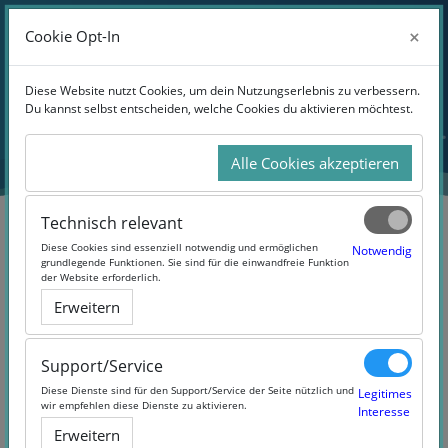
Anmelden
×
×
Cookie Opt-In
Cookie Opt-In
Website-Übersicht
Zum Hauptinhalt
Diese Website nutzt Cookies, um dein Nutzungserlebnis zu verbessern.
Diese Website nutzt Cookies, um dein Nutzungserlebnis zu verbessern.
Du kannst selbst entscheiden, welche Cookies du aktivieren möchtest.
Du kannst selbst entscheiden, welche Cookies du aktivieren möchtest.
Alle Cookies akzeptieren
Alle Cookies akzeptieren
Technisch relevant
Technisch relevant
Diese Cookies sind essenziell notwendig und ermöglichen
Diese Cookies sind essenziell notwendig und ermöglichen
Notwendig
Notwendig
grundlegende Funktionen. Sie sind für die einwandfreie Funktion
grundlegende Funktionen. Sie sind für die einwandfreie Funktion
der Website erforderlich.
der Website erforderlich.
Hinführung zum
Erweitern
Erweitern
wissenschaftlichen Arbeiten - Für
Geisteswissenschaftler:innen mit
Support/Service
Support/Service
Schwerpunkt Philosophie und
Diese Dienste sind für den Support/Service der Seite nützlich und
Diese Dienste sind für den Support/Service der Seite nützlich und
Legitimes
Legitimes
Ethik
wir empfehlen diese Dienste zu aktivieren.
wir empfehlen diese Dienste zu aktivieren.
Interesse
Interesse
Erweitern
Erweitern