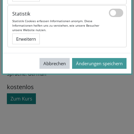
Statistik
Statistik
Statistik Cookies erfassen Informationen anonym. Diese
Statistik Cookies erfassen Informationen anonym. Diese
Informationen helfen uns zu verstehen, wie unsere Besucher
Informationen helfen uns zu verstehen, wie unsere Besucher
unsere Website nutzen.
unsere Website nutzen.
Erweitern
Erweitern
Abbrechen
Abbrechen
Änderungen speichern
Änderungen speichern
Kurslaufzeit:
31.01.13
Sprache:
German
kostenlos
Zum Kurs