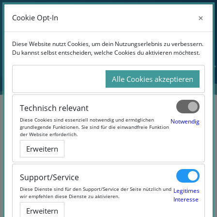
Anmelden
×
×
Cookie Opt-In
Cookie Opt-In
Website-Übersicht
Zum Hauptinhalt
Diese Website nutzt Cookies, um dein Nutzungserlebnis zu verbessern.
Diese Website nutzt Cookies, um dein Nutzungserlebnis zu verbessern.
Du kannst selbst entscheiden, welche Cookies du aktivieren möchtest.
Du kannst selbst entscheiden, welche Cookies du aktivieren möchtest.
Alle Cookies akzeptieren
Alle Cookies akzeptieren
Technisch relevant
Technisch relevant
Diese Cookies sind essenziell notwendig und ermöglichen
Diese Cookies sind essenziell notwendig und ermöglichen
Notwendig
Notwendig
grundlegende Funktionen. Sie sind für die einwandfreie Funktion
grundlegende Funktionen. Sie sind für die einwandfreie Funktion
der Website erforderlich.
der Website erforderlich.
Krebsmedizin
Erweitern
Erweitern
Support/Service
Support/Service
Diese Dienste sind für den Support/Service der Seite nützlich und
Diese Dienste sind für den Support/Service der Seite nützlich und
Legitimes
Legitimes
wir empfehlen diese Dienste zu aktivieren.
wir empfehlen diese Dienste zu aktivieren.
Interesse
Interesse
Erweitern
Erweitern