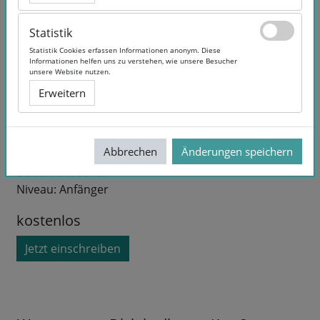
Statistik
Statistik
Statistik Cookies erfassen Informationen anonym. Diese
Statistik Cookies erfassen Informationen anonym. Diese
Informationen helfen uns zu verstehen, wie unsere Besucher
Informationen helfen uns zu verstehen, wie unsere Besucher
unsere Website nutzen.
unsere Website nutzen.
Erweitern
Erweitern
Kurslaufzeit:
Selbstlernangebot
Dozent/in:
NORDMUS
Abbrechen
Abbrechen
Änderungen speichern
Änderungen speichern
Sprache:
Danish, German
Dauer:
6 Wochen
Niveau:
Anfänger
kostenlos
Jetzt einschreiben