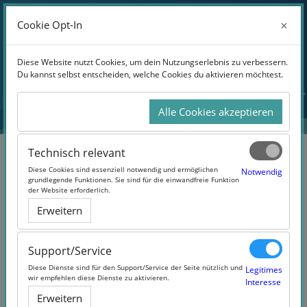
Anmelden
×
×
Cookie Opt-In
Cookie Opt-In
Website-Übersicht
Zum Hauptinhalt
Diese Website nutzt Cookies, um dein Nutzungserlebnis zu verbessern.
Diese Website nutzt Cookies, um dein Nutzungserlebnis zu verbessern.
Du kannst selbst entscheiden, welche Cookies du aktivieren möchtest.
Du kannst selbst entscheiden, welche Cookies du aktivieren möchtest.
Alle Cookies akzeptieren
Alle Cookies akzeptieren
Technisch relevant
Technisch relevant
Diese Cookies sind essenziell notwendig und ermöglichen
Diese Cookies sind essenziell notwendig und ermöglichen
Notwendig
Notwendig
grundlegende Funktionen. Sie sind für die einwandfreie Funktion
grundlegende Funktionen. Sie sind für die einwandfreie Funktion
der Website erforderlich.
der Website erforderlich.
Volksabstimmungen 1920 –
Erweitern
Erweitern
Folkeafstemningerne
(#1920MOOC)
Support/Service
Support/Service
Diese Dienste sind für den Support/Service der Seite nützlich und
Diese Dienste sind für den Support/Service der Seite nützlich und
Legitimes
Legitimes
wir empfehlen diese Dienste zu aktivieren.
wir empfehlen diese Dienste zu aktivieren.
Interesse
Interesse
Erweitern
Erweitern