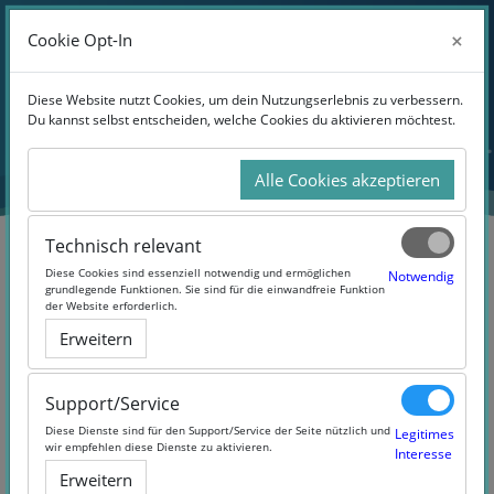
Anmelden
×
×
Cookie Opt-In
Cookie Opt-In
Website-Übersicht
Zum Hauptinhalt
Diese Website nutzt Cookies, um dein Nutzungserlebnis zu verbessern.
Diese Website nutzt Cookies, um dein Nutzungserlebnis zu verbessern.
Du kannst selbst entscheiden, welche Cookies du aktivieren möchtest.
Du kannst selbst entscheiden, welche Cookies du aktivieren möchtest.
Alle Cookies akzeptieren
Alle Cookies akzeptieren
Technisch relevant
Technisch relevant
Diese Cookies sind essenziell notwendig und ermöglichen
Diese Cookies sind essenziell notwendig und ermöglichen
Notwendig
Notwendig
grundlegende Funktionen. Sie sind für die einwandfreie Funktion
grundlegende Funktionen. Sie sind für die einwandfreie Funktion
der Website erforderlich.
der Website erforderlich.
Smarter German - Hörtraining
Erweitern
Erweitern
A1.2
Support/Service
Support/Service
Diese Dienste sind für den Support/Service der Seite nützlich und
Diese Dienste sind für den Support/Service der Seite nützlich und
Legitimes
Legitimes
wir empfehlen diese Dienste zu aktivieren.
wir empfehlen diese Dienste zu aktivieren.
Interesse
Interesse
Erweitern
Erweitern