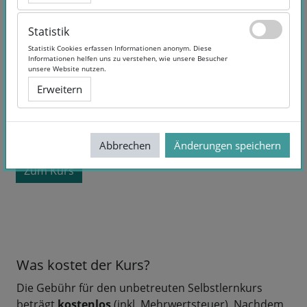
Statistik
Statistik
Statistik Cookies erfassen Informationen anonym. Diese
Statistik Cookies erfassen Informationen anonym. Diese
Informationen helfen uns zu verstehen, wie unsere Besucher
Informationen helfen uns zu verstehen, wie unsere Besucher
unsere Website nutzen.
unsere Website nutzen.
Erweitern
Erweitern
Kurslaufzeit:
Selbstlernangebot
Sprache:
German
kostenlos
Abbrechen
Abbrechen
Änderungen speichern
Änderungen speichern
Zum Kurs
Was kostet der Kurs?
Die Gebühr für den unbetreuten Selbstlernkurs
beträgt
kostenlos
(inkl. Mehrwertsteuer). Nachdem