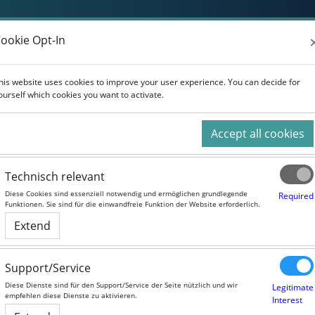
Weiterbildung
Studium
Für Unternehmen
ookie Opt-In
ookie Opt-In
his website uses cookies to improve your user experience. You can decide for
his website uses cookies to improve your user experience. You can decide for
ourself which cookies you want to activate.
ourself which cookies you want to activate.
Accept all cookies
Accept all cookies
Technisch relevant
Technisch relevant
Health Data Analytics
Diese Cookies sind essenziell notwendig und ermöglichen grundlegende
Diese Cookies sind essenziell notwendig und ermöglichen grundlegende
Required
Required
Funktionen. Sie sind für die einwandfreie Funktion der Website erforderlich.
Funktionen. Sie sind für die einwandfreie Funktion der Website erforderlich.
course duration:
Self-study course
Extend
Extend
Language:
English
Support/Service
Support/Service
Diese Dienste sind für den Support/Service der Seite nützlich und wir
Diese Dienste sind für den Support/Service der Seite nützlich und wir
Legitimate
Legitimate
empfehlen diese Dienste zu aktivieren.
empfehlen diese Dienste zu aktivieren.
Interest
Interest