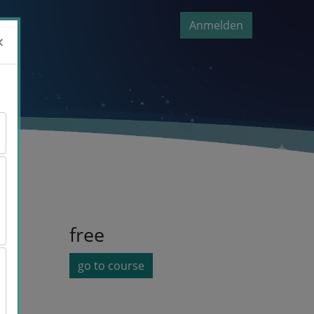
Anmelden
×
×
free
go to course