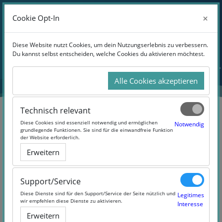
Anmelden
×
×
Cookie Opt-In
Cookie Opt-In
Website-Übersicht
Zum Hauptinhalt
Diese Website nutzt Cookies, um dein Nutzungserlebnis zu verbessern.
Diese Website nutzt Cookies, um dein Nutzungserlebnis zu verbessern.
Du kannst selbst entscheiden, welche Cookies du aktivieren möchtest.
Du kannst selbst entscheiden, welche Cookies du aktivieren möchtest.
Alle Cookies akzeptieren
Alle Cookies akzeptieren
Technisch relevant
Technisch relevant
Diese Cookies sind essenziell notwendig und ermöglichen
Diese Cookies sind essenziell notwendig und ermöglichen
Notwendig
Notwendig
grundlegende Funktionen. Sie sind für die einwandfreie Funktion
grundlegende Funktionen. Sie sind für die einwandfreie Funktion
der Website erforderlich.
der Website erforderlich.
Chemie – Organik in Alltag und
Erweitern
Erweitern
Medizin
Support/Service
Support/Service
Diese Dienste sind für den Support/Service der Seite nützlich und
Diese Dienste sind für den Support/Service der Seite nützlich und
Legitimes
Legitimes
wir empfehlen diese Dienste zu aktivieren.
wir empfehlen diese Dienste zu aktivieren.
Interesse
Interesse
Erweitern
Erweitern