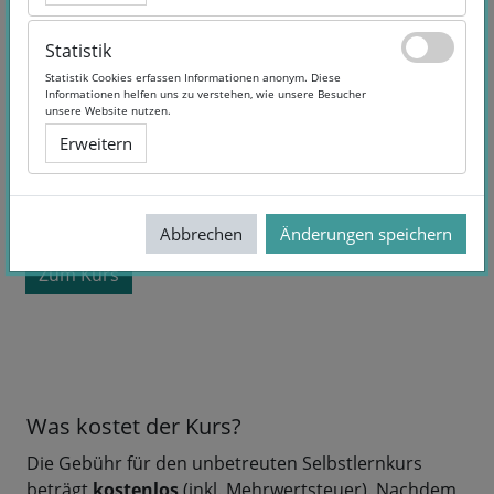
Statistik
Statistik
Statistik Cookies erfassen Informationen anonym. Diese
Statistik Cookies erfassen Informationen anonym. Diese
Informationen helfen uns zu verstehen, wie unsere Besucher
Informationen helfen uns zu verstehen, wie unsere Besucher
unsere Website nutzen.
unsere Website nutzen.
Erweitern
Erweitern
Kurslaufzeit:
Selbstlernangebot
Sprache:
German
kostenlos
Abbrechen
Abbrechen
Änderungen speichern
Änderungen speichern
Zum Kurs
Was kostet der Kurs?
Die Gebühr für den unbetreuten Selbstlernkurs
beträgt
kostenlos
(inkl. Mehrwertsteuer). Nachdem