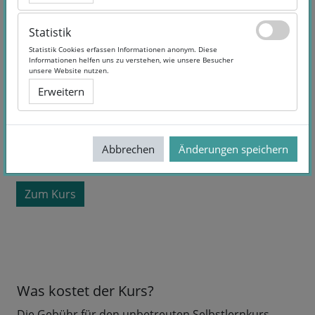
Statistik
Statistik
Statistik Cookies erfassen Informationen anonym. Diese
Statistik Cookies erfassen Informationen anonym. Diese
Informationen helfen uns zu verstehen, wie unsere Besucher
Informationen helfen uns zu verstehen, wie unsere Besucher
unsere Website nutzen.
unsere Website nutzen.
Erweitern
Erweitern
Kurslaufzeit:
Selbstlernangebot
Sprache:
German
Abbrechen
Abbrechen
Änderungen speichern
Änderungen speichern
kostenlos
Zum Kurs
Was kostet der Kurs?
Die Gebühr für den unbetreuten Selbstlernkurs