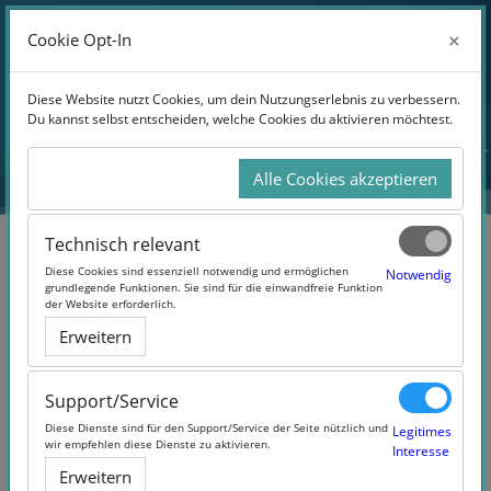
Anmelden
×
×
Cookie Opt-In
Cookie Opt-In
Website-Übersicht
Zum Hauptinhalt
Diese Website nutzt Cookies, um dein Nutzungserlebnis zu verbessern.
Diese Website nutzt Cookies, um dein Nutzungserlebnis zu verbessern.
Du kannst selbst entscheiden, welche Cookies du aktivieren möchtest.
Du kannst selbst entscheiden, welche Cookies du aktivieren möchtest.
Alle Cookies akzeptieren
Alle Cookies akzeptieren
Technisch relevant
Technisch relevant
Diese Cookies sind essenziell notwendig und ermöglichen
Diese Cookies sind essenziell notwendig und ermöglichen
Notwendig
Notwendig
grundlegende Funktionen. Sie sind für die einwandfreie Funktion
grundlegende Funktionen. Sie sind für die einwandfreie Funktion
der Website erforderlich.
der Website erforderlich.
Grundlagen der
Erweitern
Erweitern
Sozialpsychologie für Alltag,
Beruf und Gesellschaft
Support/Service
Support/Service
Diese Dienste sind für den Support/Service der Seite nützlich und
Diese Dienste sind für den Support/Service der Seite nützlich und
Legitimes
Legitimes
wir empfehlen diese Dienste zu aktivieren.
wir empfehlen diese Dienste zu aktivieren.
Interesse
Interesse
Erweitern
Erweitern