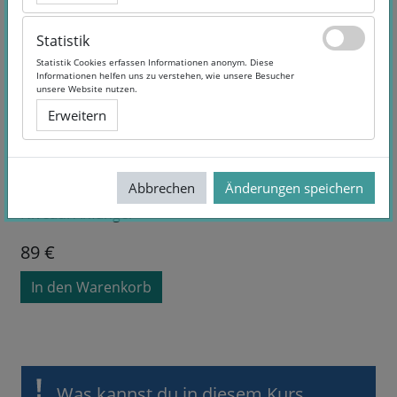
Statistik
Statistik
Statistik Cookies erfassen Informationen anonym. Diese
Statistik Cookies erfassen Informationen anonym. Diese
Informationen helfen uns zu verstehen, wie unsere Besucher
Informationen helfen uns zu verstehen, wie unsere Besucher
unsere Website nutzen.
unsere Website nutzen.
Erweitern
Erweitern
Kurslaufzeit:
Selbstlernangebot
Sprache:
German
Abbrechen
Abbrechen
Änderungen speichern
Änderungen speichern
Dauer:
2 Stunden
Niveau:
Anfänger
89 €
In den Warenkorb
Was kannst du in diesem Kurs