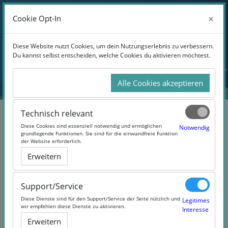
Anmelden
×
×
Cookie Opt-In
Cookie Opt-In
Website-Übersicht
Zum Hauptinhalt
Diese Website nutzt Cookies, um dein Nutzungserlebnis zu verbessern.
Diese Website nutzt Cookies, um dein Nutzungserlebnis zu verbessern.
Du kannst selbst entscheiden, welche Cookies du aktivieren möchtest.
Du kannst selbst entscheiden, welche Cookies du aktivieren möchtest.
Alle Cookies akzeptieren
Alle Cookies akzeptieren
Technisch relevant
Technisch relevant
Diese Cookies sind essenziell notwendig und ermöglichen
Diese Cookies sind essenziell notwendig und ermöglichen
Notwendig
Notwendig
grundlegende Funktionen. Sie sind für die einwandfreie Funktion
grundlegende Funktionen. Sie sind für die einwandfreie Funktion
der Website erforderlich.
der Website erforderlich.
Barrierefreiheit 2.0: Das Gesetz
Erweitern
Erweitern
im E-Learning erfolgreich
umsetzen
Support/Service
Support/Service
Diese Dienste sind für den Support/Service der Seite nützlich und
Diese Dienste sind für den Support/Service der Seite nützlich und
Legitimes
Legitimes
wir empfehlen diese Dienste zu aktivieren.
wir empfehlen diese Dienste zu aktivieren.
Interesse
Interesse
Erweitern
Erweitern