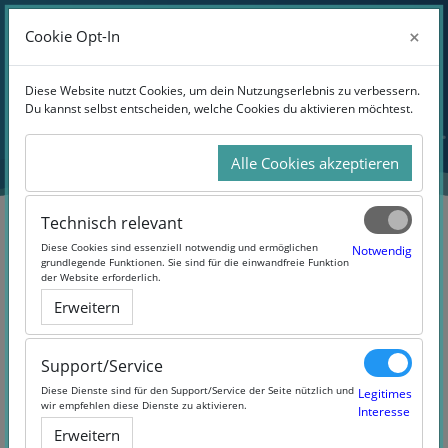
Anmelden
×
×
Cookie Opt-In
Cookie Opt-In
Website-Übersicht
Zum Hauptinhalt
Diese Website nutzt Cookies, um dein Nutzungserlebnis zu verbessern.
Diese Website nutzt Cookies, um dein Nutzungserlebnis zu verbessern.
Du kannst selbst entscheiden, welche Cookies du aktivieren möchtest.
Du kannst selbst entscheiden, welche Cookies du aktivieren möchtest.
Alle Cookies akzeptieren
Alle Cookies akzeptieren
Technisch relevant
Technisch relevant
Diese Cookies sind essenziell notwendig und ermöglichen
Diese Cookies sind essenziell notwendig und ermöglichen
Notwendig
Notwendig
grundlegende Funktionen. Sie sind für die einwandfreie Funktion
grundlegende Funktionen. Sie sind für die einwandfreie Funktion
der Website erforderlich.
der Website erforderlich.
Smarter German -
Erweitern
Erweitern
Wortschatztraining A1.2
Support/Service
Support/Service
Diese Dienste sind für den Support/Service der Seite nützlich und
Diese Dienste sind für den Support/Service der Seite nützlich und
Legitimes
Legitimes
wir empfehlen diese Dienste zu aktivieren.
wir empfehlen diese Dienste zu aktivieren.
Interesse
Interesse
Erweitern
Erweitern