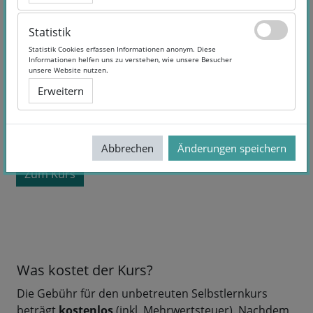
Statistik
Statistik
Statistik Cookies erfassen Informationen anonym. Diese
Statistik Cookies erfassen Informationen anonym. Diese
Informationen helfen uns zu verstehen, wie unsere Besucher
Informationen helfen uns zu verstehen, wie unsere Besucher
unsere Website nutzen.
unsere Website nutzen.
Erweitern
Erweitern
Kurslaufzeit:
Selbstlernangebot
Sprache:
German
kostenlos
Abbrechen
Abbrechen
Änderungen speichern
Änderungen speichern
Zum Kurs
Was kostet der Kurs?
Die Gebühr für den unbetreuten Selbstlernkurs
beträgt
kostenlos
(inkl. Mehrwertsteuer). Nachdem