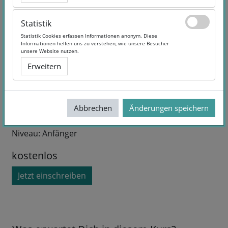
Statistik
Statistik
Statistik Cookies erfassen Informationen anonym. Diese
Statistik Cookies erfassen Informationen anonym. Diese
Informationen helfen uns zu verstehen, wie unsere Besucher
Informationen helfen uns zu verstehen, wie unsere Besucher
unsere Website nutzen.
unsere Website nutzen.
Erweitern
Erweitern
Kurslaufzeit:
Selbstlernangebot
Dozent/in:
Rock´n´Roll Ausschuss im
Tanzsportverband S-H
Abbrechen
Abbrechen
Änderungen speichern
Änderungen speichern
Sprache:
German
Dauer:
8 Wochen
Niveau:
Anfänger
kostenlos
Jetzt einschreiben