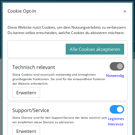
Anmelden
×
×
Cookie Opt-In
Cookie Opt-In
Website-Übersicht
Zum Hauptinhalt
Diese Website nutzt Cookies, um dein Nutzungserlebnis zu verbessern.
Diese Website nutzt Cookies, um dein Nutzungserlebnis zu verbessern.
Du kannst selbst entscheiden, welche Cookies du aktivieren möchtest.
Du kannst selbst entscheiden, welche Cookies du aktivieren möchtest.
Alle Cookies akzeptieren
Alle Cookies akzeptieren
Technisch relevant
Technisch relevant
Diese Cookies sind essenziell notwendig und ermöglichen
Diese Cookies sind essenziell notwendig und ermöglichen
Notwendig
Notwendig
grundlegende Funktionen. Sie sind für die einwandfreie Funktion
grundlegende Funktionen. Sie sind für die einwandfreie Funktion
der Website erforderlich.
der Website erforderlich.
DRBV Trainer C – Modul 1 ÜF
Erweitern
Erweitern
(#rrtrainerc)
Support/Service
Support/Service
Diese Dienste sind für den Support/Service der Seite nützlich und
Diese Dienste sind für den Support/Service der Seite nützlich und
Legitimes
Legitimes
wir empfehlen diese Dienste zu aktivieren.
wir empfehlen diese Dienste zu aktivieren.
Interesse
Interesse
Erweitern
Erweitern