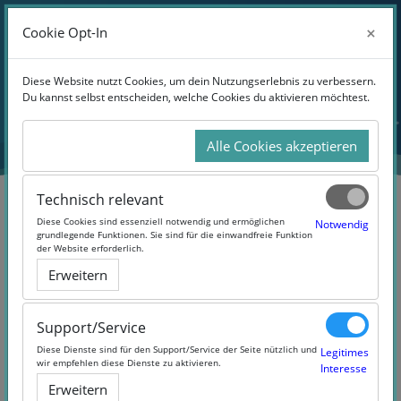
Anmelden
×
×
Cookie Opt-In
Cookie Opt-In
Website-Übersicht
Zum Hauptinhalt
Diese Website nutzt Cookies, um dein Nutzungserlebnis zu verbessern.
Diese Website nutzt Cookies, um dein Nutzungserlebnis zu verbessern.
Du kannst selbst entscheiden, welche Cookies du aktivieren möchtest.
Du kannst selbst entscheiden, welche Cookies du aktivieren möchtest.
Alle Cookies akzeptieren
Alle Cookies akzeptieren
Technisch relevant
Technisch relevant
Diese Cookies sind essenziell notwendig und ermöglichen
Diese Cookies sind essenziell notwendig und ermöglichen
Notwendig
Notwendig
grundlegende Funktionen. Sie sind für die einwandfreie Funktion
grundlegende Funktionen. Sie sind für die einwandfreie Funktion
der Website erforderlich.
der Website erforderlich.
Deutsch als Fremdsprache für
Erweitern
Erweitern
Studium und Beruf A2/B1: Der
Praktikumsplatz
Support/Service
Support/Service
Diese Dienste sind für den Support/Service der Seite nützlich und
Diese Dienste sind für den Support/Service der Seite nützlich und
Legitimes
Legitimes
wir empfehlen diese Dienste zu aktivieren.
wir empfehlen diese Dienste zu aktivieren.
Interesse
Interesse
Erweitern
Erweitern