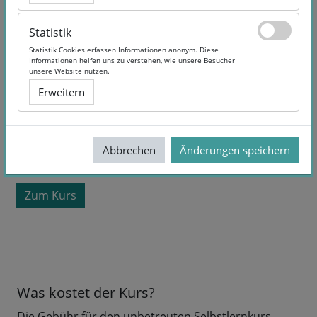
Statistik
Statistik
Statistik Cookies erfassen Informationen anonym. Diese
Statistik Cookies erfassen Informationen anonym. Diese
Informationen helfen uns zu verstehen, wie unsere Besucher
Informationen helfen uns zu verstehen, wie unsere Besucher
unsere Website nutzen.
unsere Website nutzen.
Erweitern
Erweitern
Kurslaufzeit:
Selbstlernangebot
Sprache:
German
Abbrechen
Abbrechen
Änderungen speichern
Änderungen speichern
kostenlos
Zum Kurs
Was kostet der Kurs?
Die Gebühr für den unbetreuten Selbstlernkurs