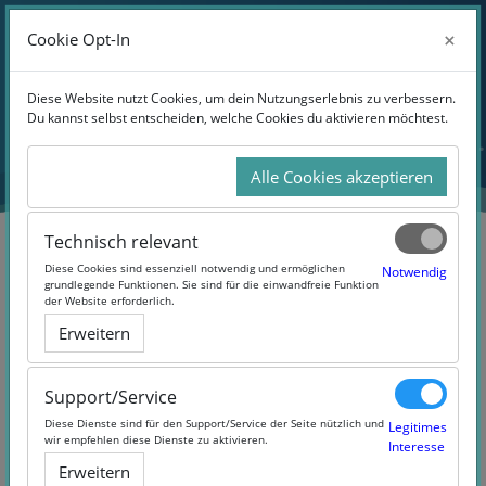
Anmelden
×
×
Cookie Opt-In
Cookie Opt-In
Website-Übersicht
Zum Hauptinhalt
Diese Website nutzt Cookies, um dein Nutzungserlebnis zu verbessern.
Diese Website nutzt Cookies, um dein Nutzungserlebnis zu verbessern.
Du kannst selbst entscheiden, welche Cookies du aktivieren möchtest.
Du kannst selbst entscheiden, welche Cookies du aktivieren möchtest.
Alle Cookies akzeptieren
Alle Cookies akzeptieren
Technisch relevant
Technisch relevant
Diese Cookies sind essenziell notwendig und ermöglichen
Diese Cookies sind essenziell notwendig und ermöglichen
Notwendig
Notwendig
grundlegende Funktionen. Sie sind für die einwandfreie Funktion
grundlegende Funktionen. Sie sind für die einwandfreie Funktion
der Website erforderlich.
der Website erforderlich.
×
Erweitern
Erweitern
Product with ID
Syste
"7b63c2610154014b342918c8c99ecbdc"
not found in the database. This is likely
Support/Service
Support/Service
because you are in a development
Diese Dienste sind für den Support/Service der Seite nützlich und
Diese Dienste sind für den Support/Service der Seite nützlich und
Legitimes
Legitimes
environment without product data.
wir empfehlen diese Dienste zu aktivieren.
wir empfehlen diese Dienste zu aktivieren.
Interesse
Interesse
Erweitern
Erweitern