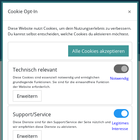
Anmelden
×
×
Cookie Opt-In
Cookie Opt-In
Website-Übersicht
Zum Hauptinhalt
Diese Website nutzt Cookies, um dein Nutzungserlebnis zu verbessern.
Diese Website nutzt Cookies, um dein Nutzungserlebnis zu verbessern.
Du kannst selbst entscheiden, welche Cookies du aktivieren möchtest.
Du kannst selbst entscheiden, welche Cookies du aktivieren möchtest.
Alle Cookies akzeptieren
Alle Cookies akzeptieren
Technisch relevant
Technisch relevant
Diese Cookies sind essenziell notwendig und ermöglichen
Diese Cookies sind essenziell notwendig und ermöglichen
Notwendig
Notwendig
grundlegende Funktionen. Sie sind für die einwandfreie Funktion
grundlegende Funktionen. Sie sind für die einwandfreie Funktion
der Website erforderlich.
der Website erforderlich.
New Perspective
Erweitern
Erweitern
(#newperspective)
Support/Service
Support/Service
Diese Dienste sind für den Support/Service der Seite nützlich und
Diese Dienste sind für den Support/Service der Seite nützlich und
Legitimes
Legitimes
wir empfehlen diese Dienste zu aktivieren.
wir empfehlen diese Dienste zu aktivieren.
Interesse
Interesse
Erweitern
Erweitern