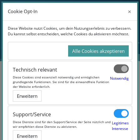
Anmelden
×
×
Cookie Opt-In
Cookie Opt-In
Website-Übersicht
Zum Hauptinhalt
Diese Website nutzt Cookies, um dein Nutzungserlebnis zu verbessern.
Diese Website nutzt Cookies, um dein Nutzungserlebnis zu verbessern.
Du kannst selbst entscheiden, welche Cookies du aktivieren möchtest.
Du kannst selbst entscheiden, welche Cookies du aktivieren möchtest.
Alle Cookies akzeptieren
Alle Cookies akzeptieren
Technisch relevant
Technisch relevant
Diese Cookies sind essenziell notwendig und ermöglichen
Diese Cookies sind essenziell notwendig und ermöglichen
Notwendig
Notwendig
grundlegende Funktionen. Sie sind für die einwandfreie Funktion
grundlegende Funktionen. Sie sind für die einwandfreie Funktion
der Website erforderlich.
der Website erforderlich.
Einzigartigkeit entwickeln –
Erweitern
Erweitern
konzeptionelle Stärke im
Geschäftsmodell gestalten
Support/Service
Support/Service
(#Einzigartigkeit entwickeln)
Diese Dienste sind für den Support/Service der Seite nützlich und
Diese Dienste sind für den Support/Service der Seite nützlich und
Legitimes
Legitimes
wir empfehlen diese Dienste zu aktivieren.
wir empfehlen diese Dienste zu aktivieren.
Interesse
Interesse
Erweitern
Erweitern