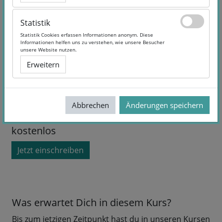
Statistik
Statistik
Statistik Cookies erfassen Informationen anonym. Diese
Statistik Cookies erfassen Informationen anonym. Diese
Informationen helfen uns zu verstehen, wie unsere Besucher
Informationen helfen uns zu verstehen, wie unsere Besucher
unsere Website nutzen.
unsere Website nutzen.
Erweitern
Erweitern
Kurslaufzeit:
Selbstlernangebot
Abbrechen
Abbrechen
Änderungen speichern
Änderungen speichern
Sprache:
German
kostenlos
Jetzt einschreiben
Was erwartet Dich in diesem Kurs?
Bis zum jetzigen Zeitpunkt hast du in unseren Kursen