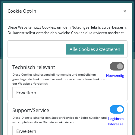
Anmelden
×
×
Cookie Opt-In
Cookie Opt-In
Website-Übersicht
Zum Hauptinhalt
Diese Website nutzt Cookies, um dein Nutzungserlebnis zu verbessern.
Diese Website nutzt Cookies, um dein Nutzungserlebnis zu verbessern.
Du kannst selbst entscheiden, welche Cookies du aktivieren möchtest.
Du kannst selbst entscheiden, welche Cookies du aktivieren möchtest.
Alle Cookies akzeptieren
Alle Cookies akzeptieren
Technisch relevant
Technisch relevant
Diese Cookies sind essenziell notwendig und ermöglichen
Diese Cookies sind essenziell notwendig und ermöglichen
Notwendig
Notwendig
grundlegende Funktionen. Sie sind für die einwandfreie Funktion
grundlegende Funktionen. Sie sind für die einwandfreie Funktion
der Website erforderlich.
der Website erforderlich.
Volleyball-TrainerMOOC #3
Erweitern
Erweitern
(#vobamooc3)
Support/Service
Support/Service
Diese Dienste sind für den Support/Service der Seite nützlich und
Diese Dienste sind für den Support/Service der Seite nützlich und
Legitimes
Legitimes
wir empfehlen diese Dienste zu aktivieren.
wir empfehlen diese Dienste zu aktivieren.
Interesse
Interesse
Erweitern
Erweitern