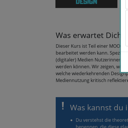
Was erwartet Dich i
Dieser Kurs ist Teil einer MOOC
bearbeitet werden kann. Speziell
(digitaler) Medien Nutzerinnen u
werden können. Wir zeigen, wie d
welche wiederkehrenden Designp
Mediennutzung kritisch reflektier
Was kannst du i
Du verstehst die theor
benennen, die diese gl