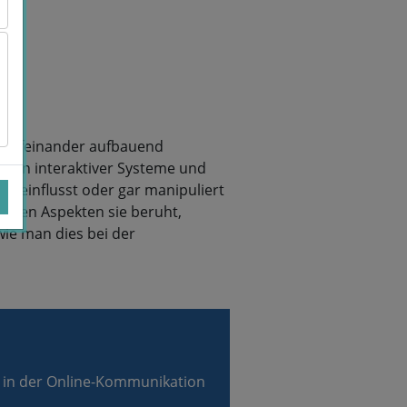
h aufeinander aufbauend
esign interaktiver Systeme und
beeinflusst oder gar manipuliert
schen Aspekten sie beruht,
ie man dies bei der
 in der Online-Kommunikation