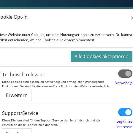
Weiterbildung
Studium
Für Unternehmen
ookie Opt-In
ookie Opt-In
iese Website nutzt Cookies, um dein Nutzungserlebnis zu verbessern. Du kannst
iese Website nutzt Cookies, um dein Nutzungserlebnis zu verbessern. Du kannst
elbst entscheiden, welche Cookies du aktivieren möchtest.
elbst entscheiden, welche Cookies du aktivieren möchtest.
Alle Cookies akzeptieren
Alle Cookies akzeptieren
Technisch relevant
Technisch relevant
Persuasive Design
Diese Cookies sind essenziell notwendig und ermöglichen grundlegende
Diese Cookies sind essenziell notwendig und ermöglichen grundlegende
Notwendig
Notwendig
Funktionen. Sie sind für die einwandfreie Funktion der Website erforderlich.
Funktionen. Sie sind für die einwandfreie Funktion der Website erforderlich.
urslaufzeit:
Selbstlernangebot
Erweitern
Erweitern
Dozent/in:
Monique Janneck
Sprache:
German
Support/Service
Support/Service
Dauer:
30 Stunden
Diese Dienste sind für den Support/Service der Seite nützlich und wir
Diese Dienste sind für den Support/Service der Seite nützlich und wir
Legitimes
Legitimes
empfehlen diese Dienste zu aktivieren.
empfehlen diese Dienste zu aktivieren.
Interesse
Interesse