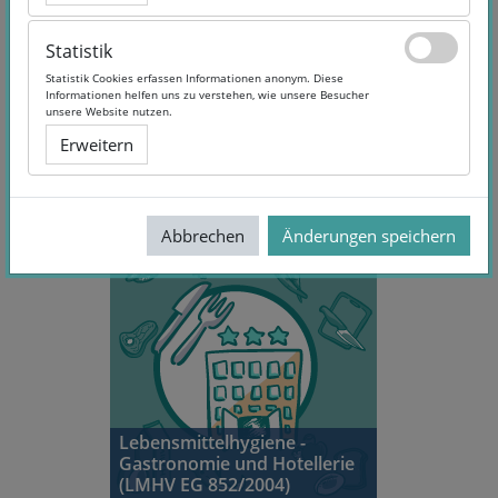
Statistik
Statistik
Statistik Cookies erfassen Informationen anonym. Diese
Statistik Cookies erfassen Informationen anonym. Diese
Informationen helfen uns zu verstehen, wie unsere Besucher
Informationen helfen uns zu verstehen, wie unsere Besucher
unsere Website nutzen.
unsere Website nutzen.
Erweitern
Erweitern
Abbrechen
Abbrechen
Änderungen speichern
Änderungen speichern
Lebensmittelhygiene -
Gastronomie und Hotellerie
(LMHV EG 852/2004)