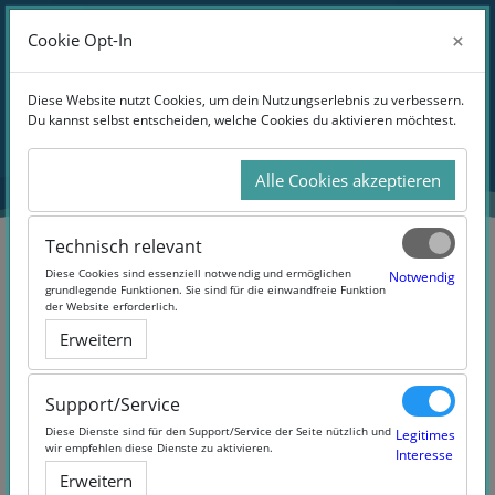
Zum Hauptinhalt
Anmelden
×
×
Cookie Opt-In
Cookie Opt-In
Website-Übersicht
Blöcke
Diese Website nutzt Cookies, um dein Nutzungserlebnis zu verbessern.
Diese Website nutzt Cookies, um dein Nutzungserlebnis zu verbessern.
Du kannst selbst entscheiden, welche Cookies du aktivieren möchtest.
Du kannst selbst entscheiden, welche Cookies du aktivieren möchtest.
Übersicht
aller Kurse
Alle Cookies akzeptieren
Alle Cookies akzeptieren
Technisch relevant
Technisch relevant
Blöcke
Diese Cookies sind essenziell notwendig und ermöglichen
Diese Cookies sind essenziell notwendig und ermöglichen
Notwendig
Notwendig
grundlegende Funktionen. Sie sind für die einwandfreie Funktion
grundlegende Funktionen. Sie sind für die einwandfreie Funktion
der Website erforderlich.
der Website erforderlich.
Erweitern
Erweitern
Support/Service
Support/Service
Diese Dienste sind für den Support/Service der Seite nützlich und
Diese Dienste sind für den Support/Service der Seite nützlich und
Legitimes
Legitimes
wir empfehlen diese Dienste zu aktivieren.
wir empfehlen diese Dienste zu aktivieren.
Interesse
Interesse
Erweitern
Erweitern