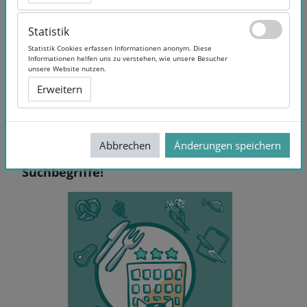
Statistik
Statistik
Statistik Cookies erfassen Informationen anonym. Diese
Statistik Cookies erfassen Informationen anonym. Diese
Informationen helfen uns zu verstehen, wie unsere Besucher
Informationen helfen uns zu verstehen, wie unsere Besucher
unsere Website nutzen.
unsere Website nutzen.
Erweitern
Erweitern
Abbrechen
Abbrechen
Änderungen speichern
Änderungen speichern
Keine Treffer - Versuchen Sie andere
Suchbegriffe!