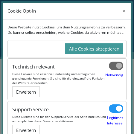
Zum Hauptinhalt
Anmelden
×
×
Cookie Opt-In
Cookie Opt-In
Website-Übersicht
Blöcke
Diese Website nutzt Cookies, um dein Nutzungserlebnis zu verbessern.
Diese Website nutzt Cookies, um dein Nutzungserlebnis zu verbessern.
Du kannst selbst entscheiden, welche Cookies du aktivieren möchtest.
Du kannst selbst entscheiden, welche Cookies du aktivieren möchtest.
Übersicht
aller Kurse
Alle Cookies akzeptieren
Alle Cookies akzeptieren
Technisch relevant
Technisch relevant
Blöcke
Diese Cookies sind essenziell notwendig und ermöglichen
Diese Cookies sind essenziell notwendig und ermöglichen
Notwendig
Notwendig
grundlegende Funktionen. Sie sind für die einwandfreie Funktion
grundlegende Funktionen. Sie sind für die einwandfreie Funktion
der Website erforderlich.
der Website erforderlich.
Erweitern
Erweitern
Support/Service
Support/Service
Diese Dienste sind für den Support/Service der Seite nützlich und
Diese Dienste sind für den Support/Service der Seite nützlich und
Legitimes
Legitimes
wir empfehlen diese Dienste zu aktivieren.
wir empfehlen diese Dienste zu aktivieren.
Interesse
Interesse
Erweitern
Erweitern