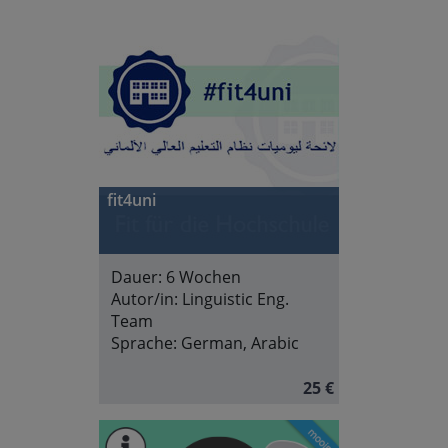
fit4uni
Dauer:
6 Wochen
Autor/in:
Linguistic Eng.
Team
Sprache:
German, Arabic
25 €