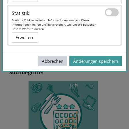
Statistik
Statistik
Statistik Cookies erfassen Informationen anonym. Diese
Statistik Cookies erfassen Informationen anonym. Diese
Informationen helfen uns zu verstehen, wie unsere Besucher
Informationen helfen uns zu verstehen, wie unsere Besucher
unsere Website nutzen.
unsere Website nutzen.
Erweitern
Erweitern
Abbrechen
Abbrechen
Änderungen speichern
Änderungen speichern
Keine Treffer - Versuchen Sie andere
Suchbegriffe!