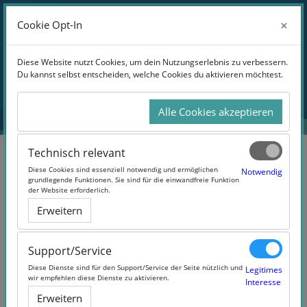
Zum Hauptinhalt
Anmelden
×
×
Cookie Opt-In
Cookie Opt-In
Website-Übersicht
Blöcke
Diese Website nutzt Cookies, um dein Nutzungserlebnis zu verbessern.
Diese Website nutzt Cookies, um dein Nutzungserlebnis zu verbessern.
Du kannst selbst entscheiden, welche Cookies du aktivieren möchtest.
Du kannst selbst entscheiden, welche Cookies du aktivieren möchtest.
Übersicht
aller Kurse
Alle Cookies akzeptieren
Alle Cookies akzeptieren
Technisch relevant
Technisch relevant
Blöcke
Diese Cookies sind essenziell notwendig und ermöglichen
Diese Cookies sind essenziell notwendig und ermöglichen
Notwendig
Notwendig
grundlegende Funktionen. Sie sind für die einwandfreie Funktion
grundlegende Funktionen. Sie sind für die einwandfreie Funktion
der Website erforderlich.
der Website erforderlich.
Erweitern
Erweitern
Support/Service
Support/Service
Diese Dienste sind für den Support/Service der Seite nützlich und
Diese Dienste sind für den Support/Service der Seite nützlich und
Legitimes
Legitimes
wir empfehlen diese Dienste zu aktivieren.
wir empfehlen diese Dienste zu aktivieren.
Interesse
Interesse
Erweitern
Erweitern