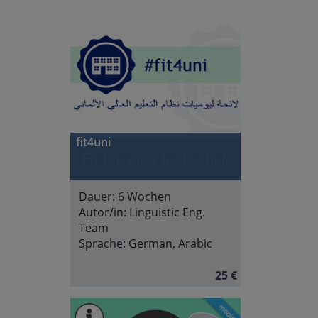
fit4uni
Dauer:
6 Wochen
Autor/in:
Linguistic Eng.
Team
Sprache:
German, Arabic
25 €