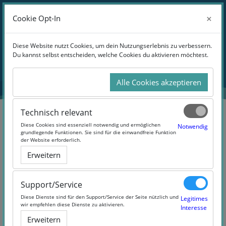
Zum Hauptinhalt
Anmelden
×
×
Cookie Opt-In
Cookie Opt-In
Website-Übersicht
Blöcke
Diese Website nutzt Cookies, um dein Nutzungserlebnis zu verbessern.
Diese Website nutzt Cookies, um dein Nutzungserlebnis zu verbessern.
Du kannst selbst entscheiden, welche Cookies du aktivieren möchtest.
Du kannst selbst entscheiden, welche Cookies du aktivieren möchtest.
Übersicht
aller Kurse
Alle Cookies akzeptieren
Alle Cookies akzeptieren
Technisch relevant
Technisch relevant
Blöcke
Diese Cookies sind essenziell notwendig und ermöglichen
Diese Cookies sind essenziell notwendig und ermöglichen
Notwendig
Notwendig
grundlegende Funktionen. Sie sind für die einwandfreie Funktion
grundlegende Funktionen. Sie sind für die einwandfreie Funktion
der Website erforderlich.
der Website erforderlich.
Erweitern
Erweitern
Support/Service
Support/Service
Diese Dienste sind für den Support/Service der Seite nützlich und
Diese Dienste sind für den Support/Service der Seite nützlich und
Legitimes
Legitimes
wir empfehlen diese Dienste zu aktivieren.
wir empfehlen diese Dienste zu aktivieren.
Interesse
Interesse
Erweitern
Erweitern