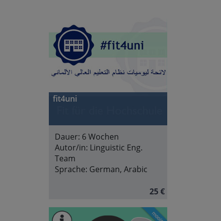
fit4uni
Dauer:
6 Wochen
Autor/in:
Linguistic Eng.
Team
Sprache:
German, Arabic
25 €