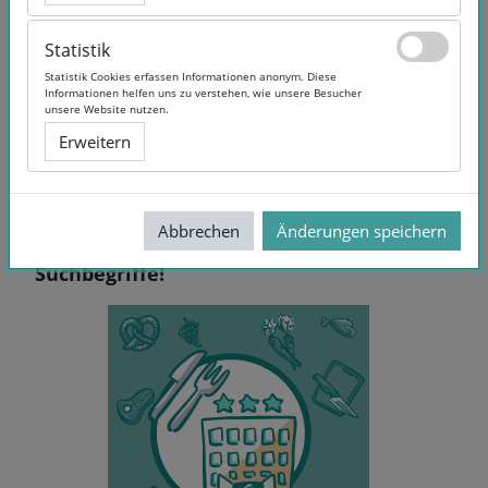
Statistik
Statistik
Statistik Cookies erfassen Informationen anonym. Diese
Statistik Cookies erfassen Informationen anonym. Diese
Informationen helfen uns zu verstehen, wie unsere Besucher
Informationen helfen uns zu verstehen, wie unsere Besucher
unsere Website nutzen.
unsere Website nutzen.
Erweitern
Erweitern
Abbrechen
Abbrechen
Änderungen speichern
Änderungen speichern
Keine Treffer - Versuchen Sie andere
Suchbegriffe!