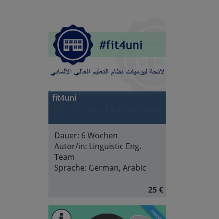
fit4uni
Dauer:
6 Wochen
Autor/in:
Linguistic Eng.
Team
Sprache:
German, Arabic
25 €