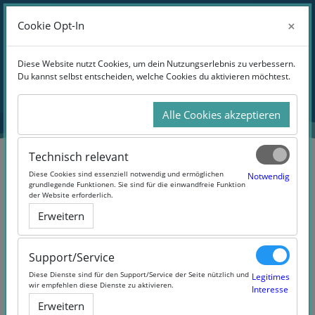
Zum Hauptinhalt
Anmelden
×
×
Cookie Opt-In
Cookie Opt-In
Website-Übersicht
Blöcke
Diese Website nutzt Cookies, um dein Nutzungserlebnis zu verbessern.
Diese Website nutzt Cookies, um dein Nutzungserlebnis zu verbessern.
Du kannst selbst entscheiden, welche Cookies du aktivieren möchtest.
Du kannst selbst entscheiden, welche Cookies du aktivieren möchtest.
Übersicht
aller Kurse
Alle Cookies akzeptieren
Alle Cookies akzeptieren
Technisch relevant
Technisch relevant
Blöcke
Diese Cookies sind essenziell notwendig und ermöglichen
Diese Cookies sind essenziell notwendig und ermöglichen
Notwendig
Notwendig
grundlegende Funktionen. Sie sind für die einwandfreie Funktion
grundlegende Funktionen. Sie sind für die einwandfreie Funktion
der Website erforderlich.
der Website erforderlich.
Erweitern
Erweitern
Support/Service
Support/Service
Diese Dienste sind für den Support/Service der Seite nützlich und
Diese Dienste sind für den Support/Service der Seite nützlich und
Legitimes
Legitimes
wir empfehlen diese Dienste zu aktivieren.
wir empfehlen diese Dienste zu aktivieren.
Interesse
Interesse
Erweitern
Erweitern