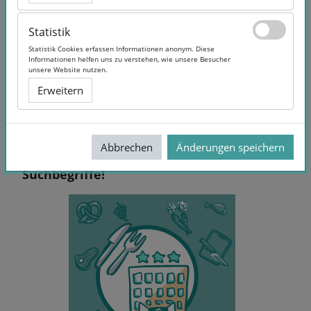
Statistik
Statistik
Statistik Cookies erfassen Informationen anonym. Diese
Statistik Cookies erfassen Informationen anonym. Diese
Informationen helfen uns zu verstehen, wie unsere Besucher
Informationen helfen uns zu verstehen, wie unsere Besucher
unsere Website nutzen.
unsere Website nutzen.
Erweitern
Erweitern
Abbrechen
Abbrechen
Änderungen speichern
Änderungen speichern
Keine Treffer - Versuchen Sie andere
Suchbegriffe!