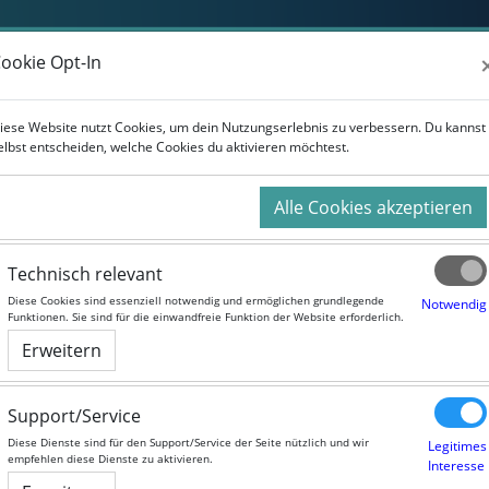
Weiterbildung
Studium
Für Unternehmen
ookie Opt-In
ookie Opt-In
r Kurse
iese Website nutzt Cookies, um dein Nutzungserlebnis zu verbessern. Du kannst
iese Website nutzt Cookies, um dein Nutzungserlebnis zu verbessern. Du kannst
elbst entscheiden, welche Cookies du aktivieren möchtest.
elbst entscheiden, welche Cookies du aktivieren möchtest.
Alle Cookies akzeptieren
Alle Cookies akzeptieren
Technisch relevant
Technisch relevant
Diese Cookies sind essenziell notwendig und ermöglichen grundlegende
Diese Cookies sind essenziell notwendig und ermöglichen grundlegende
Notwendig
Notwendig
Funktionen. Sie sind für die einwandfreie Funktion der Website erforderlich.
Funktionen. Sie sind für die einwandfreie Funktion der Website erforderlich.
Erweitern
Erweitern
Support/Service
Support/Service
Diese Dienste sind für den Support/Service der Seite nützlich und wir
Diese Dienste sind für den Support/Service der Seite nützlich und wir
Legitimes
Legitimes
empfehlen diese Dienste zu aktivieren.
empfehlen diese Dienste zu aktivieren.
Interesse
Interesse