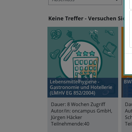
Keine Treffer - Versuchen Sie a
Lebensmittelhygiene -
BWL
Gastronomie und Hotellerie
(LMHV EG 852/2004)
Dauer:
8 Wochen Zugriff
Da
Autor/in:
oncampus GmbH,
Aut
Jürgen Häcker
Sc
Teilnehmende:
40
Te