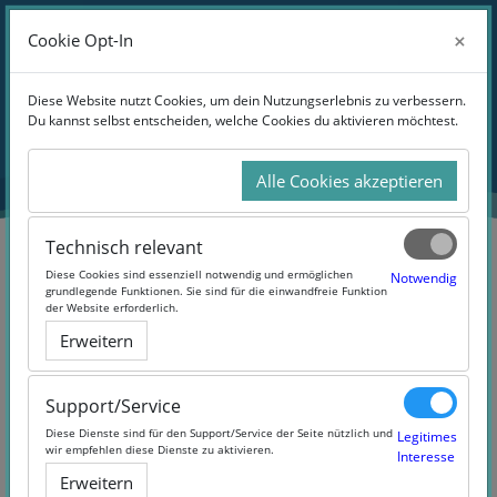
Zum Hauptinhalt
Anmelden
×
×
Cookie Opt-In
Cookie Opt-In
Website-Übersicht
Blöcke
Diese Website nutzt Cookies, um dein Nutzungserlebnis zu verbessern.
Diese Website nutzt Cookies, um dein Nutzungserlebnis zu verbessern.
Du kannst selbst entscheiden, welche Cookies du aktivieren möchtest.
Du kannst selbst entscheiden, welche Cookies du aktivieren möchtest.
Übersicht
aller Kurse
Alle Cookies akzeptieren
Alle Cookies akzeptieren
Technisch relevant
Technisch relevant
Blöcke
Diese Cookies sind essenziell notwendig und ermöglichen
Diese Cookies sind essenziell notwendig und ermöglichen
Notwendig
Notwendig
grundlegende Funktionen. Sie sind für die einwandfreie Funktion
grundlegende Funktionen. Sie sind für die einwandfreie Funktion
der Website erforderlich.
der Website erforderlich.
Erweitern
Erweitern
Support/Service
Support/Service
Diese Dienste sind für den Support/Service der Seite nützlich und
Diese Dienste sind für den Support/Service der Seite nützlich und
Legitimes
Legitimes
wir empfehlen diese Dienste zu aktivieren.
wir empfehlen diese Dienste zu aktivieren.
Interesse
Interesse
Erweitern
Erweitern