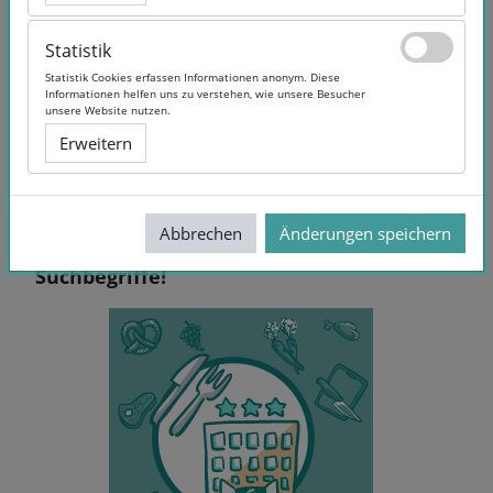
Statistik
Statistik
Statistik Cookies erfassen Informationen anonym. Diese
Statistik Cookies erfassen Informationen anonym. Diese
Informationen helfen uns zu verstehen, wie unsere Besucher
Informationen helfen uns zu verstehen, wie unsere Besucher
unsere Website nutzen.
unsere Website nutzen.
Erweitern
Erweitern
Abbrechen
Abbrechen
Änderungen speichern
Änderungen speichern
Keine Treffer - Versuchen Sie andere
Suchbegriffe!