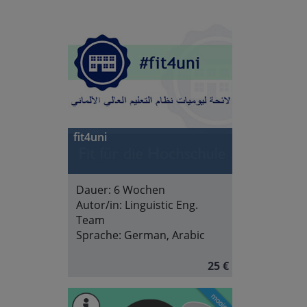
fit4uni
Dauer:
6 Wochen
Autor/in:
Linguistic Eng.
Team
Sprache:
German, Arabic
25 €