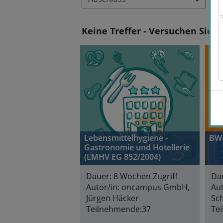
Keine Treffer - Versuchen Sie a
Lebensmittelhygiene -
BWL
Gastronomie und Hotellerie
(LMHV EG 852/2004)
Dauer:
8 Wochen Zugriff
Da
Autor/in:
oncampus GmbH,
Aut
Jürgen Häcker
Sc
Teilnehmende:
37
Te