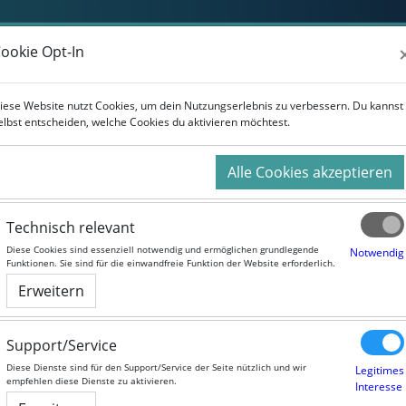
Weiterbildung
Studium
Für Unternehmen
ookie Opt-In
ookie Opt-In
r Kurse
iese Website nutzt Cookies, um dein Nutzungserlebnis zu verbessern. Du kannst
iese Website nutzt Cookies, um dein Nutzungserlebnis zu verbessern. Du kannst
elbst entscheiden, welche Cookies du aktivieren möchtest.
elbst entscheiden, welche Cookies du aktivieren möchtest.
Alle Cookies akzeptieren
Alle Cookies akzeptieren
Technisch relevant
Technisch relevant
Diese Cookies sind essenziell notwendig und ermöglichen grundlegende
Diese Cookies sind essenziell notwendig und ermöglichen grundlegende
Notwendig
Notwendig
Funktionen. Sie sind für die einwandfreie Funktion der Website erforderlich.
Funktionen. Sie sind für die einwandfreie Funktion der Website erforderlich.
Erweitern
Erweitern
Support/Service
Support/Service
Diese Dienste sind für den Support/Service der Seite nützlich und wir
Diese Dienste sind für den Support/Service der Seite nützlich und wir
Legitimes
Legitimes
empfehlen diese Dienste zu aktivieren.
empfehlen diese Dienste zu aktivieren.
Interesse
Interesse