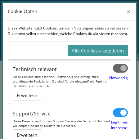
Zum Hauptinhalt
Anmelden
×
×
Cookie Opt-In
Cookie Opt-In
Website-Übersicht
Blöcke
Diese Website nutzt Cookies, um dein Nutzungserlebnis zu verbessern.
Diese Website nutzt Cookies, um dein Nutzungserlebnis zu verbessern.
Du kannst selbst entscheiden, welche Cookies du aktivieren möchtest.
Du kannst selbst entscheiden, welche Cookies du aktivieren möchtest.
Übersicht
aller Kurse
Alle Cookies akzeptieren
Alle Cookies akzeptieren
Technisch relevant
Technisch relevant
Blöcke
Diese Cookies sind essenziell notwendig und ermöglichen
Diese Cookies sind essenziell notwendig und ermöglichen
Notwendig
Notwendig
grundlegende Funktionen. Sie sind für die einwandfreie Funktion
grundlegende Funktionen. Sie sind für die einwandfreie Funktion
der Website erforderlich.
der Website erforderlich.
Erweitern
Erweitern
Support/Service
Support/Service
Diese Dienste sind für den Support/Service der Seite nützlich und
Diese Dienste sind für den Support/Service der Seite nützlich und
Legitimes
Legitimes
wir empfehlen diese Dienste zu aktivieren.
wir empfehlen diese Dienste zu aktivieren.
Interesse
Interesse
Erweitern
Erweitern