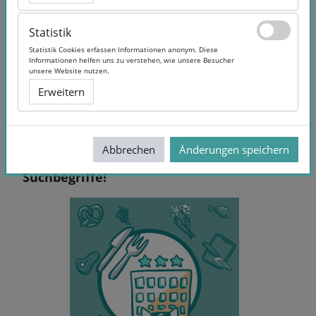
Statistik
Statistik
Statistik Cookies erfassen Informationen anonym. Diese
Statistik Cookies erfassen Informationen anonym. Diese
Informationen helfen uns zu verstehen, wie unsere Besucher
Informationen helfen uns zu verstehen, wie unsere Besucher
unsere Website nutzen.
unsere Website nutzen.
Erweitern
Erweitern
Abbrechen
Abbrechen
Änderungen speichern
Änderungen speichern
Keine Treffer - Versuchen Sie andere
Suchbegriffe!