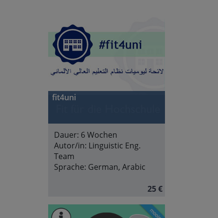
fit4uni
Dauer:
6 Wochen
Autor/in:
Linguistic Eng.
Team
Sprache:
German, Arabic
25 €