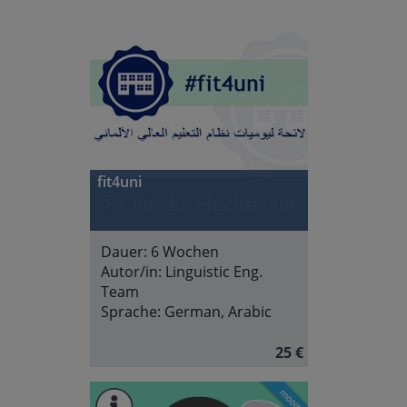
fit4uni
Dauer:
6 Wochen
Autor/in:
Linguistic Eng.
Team
Sprache:
German, Arabic
25 €