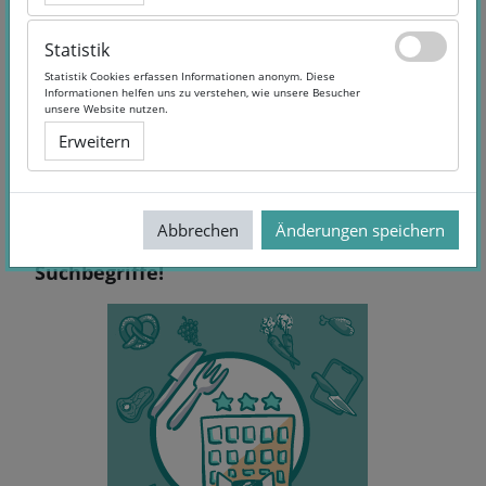
Statistik
Statistik
Statistik Cookies erfassen Informationen anonym. Diese
Statistik Cookies erfassen Informationen anonym. Diese
Informationen helfen uns zu verstehen, wie unsere Besucher
Informationen helfen uns zu verstehen, wie unsere Besucher
unsere Website nutzen.
unsere Website nutzen.
Erweitern
Erweitern
Abbrechen
Abbrechen
Änderungen speichern
Änderungen speichern
Keine Treffer - Versuchen Sie andere
Suchbegriffe!