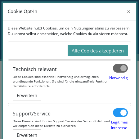
Zum Hauptinhalt
Anmelden
×
×
Cookie Opt-In
Cookie Opt-In
Website-Übersicht
Blöcke
Diese Website nutzt Cookies, um dein Nutzungserlebnis zu verbessern.
Diese Website nutzt Cookies, um dein Nutzungserlebnis zu verbessern.
Du kannst selbst entscheiden, welche Cookies du aktivieren möchtest.
Du kannst selbst entscheiden, welche Cookies du aktivieren möchtest.
Übersicht
aller Kurse
Alle Cookies akzeptieren
Alle Cookies akzeptieren
Technisch relevant
Technisch relevant
Blöcke
Diese Cookies sind essenziell notwendig und ermöglichen
Diese Cookies sind essenziell notwendig und ermöglichen
Notwendig
Notwendig
grundlegende Funktionen. Sie sind für die einwandfreie Funktion
grundlegende Funktionen. Sie sind für die einwandfreie Funktion
der Website erforderlich.
der Website erforderlich.
Erweitern
Erweitern
Support/Service
Support/Service
Diese Dienste sind für den Support/Service der Seite nützlich und
Diese Dienste sind für den Support/Service der Seite nützlich und
Legitimes
Legitimes
wir empfehlen diese Dienste zu aktivieren.
wir empfehlen diese Dienste zu aktivieren.
Interesse
Interesse
Erweitern
Erweitern