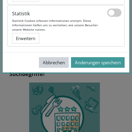
Statistik
Statistik
Statistik Cookies erfassen Informationen anonym. Diese
Statistik Cookies erfassen Informationen anonym. Diese
Informationen helfen uns zu verstehen, wie unsere Besucher
Informationen helfen uns zu verstehen, wie unsere Besucher
unsere Website nutzen.
unsere Website nutzen.
Erweitern
Erweitern
Abbrechen
Abbrechen
Änderungen speichern
Änderungen speichern
Keine Treffer - Versuchen Sie andere
Suchbegriffe!