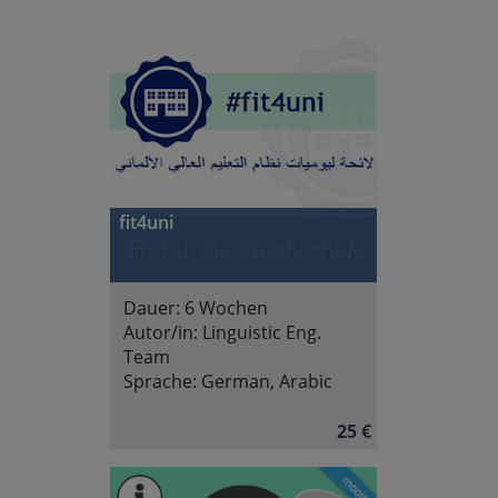
fit4uni
Dauer:
6 Wochen
Autor/in:
Linguistic Eng.
Team
Sprache:
German, Arabic
25 €