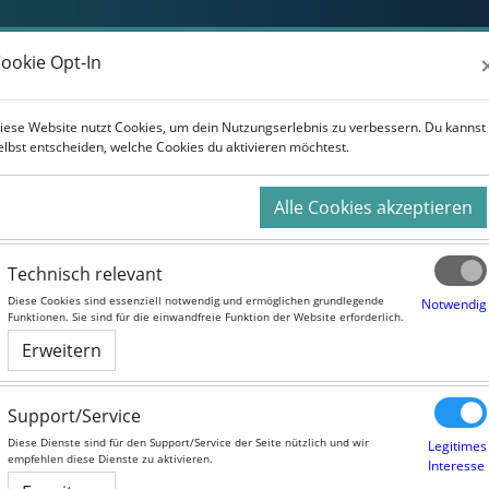
Weiterbildung
Studium
Für Unternehmen
ookie Opt-In
ookie Opt-In
r Kurse
iese Website nutzt Cookies, um dein Nutzungserlebnis zu verbessern. Du kannst
iese Website nutzt Cookies, um dein Nutzungserlebnis zu verbessern. Du kannst
elbst entscheiden, welche Cookies du aktivieren möchtest.
elbst entscheiden, welche Cookies du aktivieren möchtest.
Alle Cookies akzeptieren
Alle Cookies akzeptieren
Technisch relevant
Technisch relevant
Diese Cookies sind essenziell notwendig und ermöglichen grundlegende
Diese Cookies sind essenziell notwendig und ermöglichen grundlegende
Notwendig
Notwendig
Funktionen. Sie sind für die einwandfreie Funktion der Website erforderlich.
Funktionen. Sie sind für die einwandfreie Funktion der Website erforderlich.
Erweitern
Erweitern
Support/Service
Support/Service
Diese Dienste sind für den Support/Service der Seite nützlich und wir
Diese Dienste sind für den Support/Service der Seite nützlich und wir
Legitimes
Legitimes
empfehlen diese Dienste zu aktivieren.
empfehlen diese Dienste zu aktivieren.
Interesse
Interesse