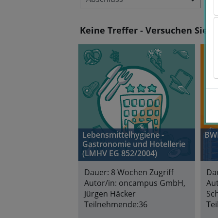
Keine Treffer - Versuchen Sie a
Lebensmittelhygiene -
BWL
Gastronomie und Hotellerie
(LMHV EG 852/2004)
Dauer:
8 Wochen Zugriff
Da
Autor/in:
oncampus GmbH,
Aut
Jürgen Häcker
Sc
Teilnehmende:
36
Te