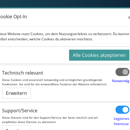
Weiterbildung
Studium
Für Unternehmen
ookie Opt-In
ookie Opt-In
iese Website nutzt Cookies, um dein Nutzungserlebnis zu verbessern. Du kannst
iese Website nutzt Cookies, um dein Nutzungserlebnis zu verbessern. Du kannst
elbst entscheiden, welche Cookies du aktivieren möchtest.
elbst entscheiden, welche Cookies du aktivieren möchtest.
Alle Cookies akzeptieren
Alle Cookies akzeptieren
Technisch relevant
Technisch relevant
Diese Cookies sind essenziell notwendig und ermöglichen grundlegende
Diese Cookies sind essenziell notwendig und ermöglichen grundlegende
Notwendig
Notwendig
Funktionen. Sie sind für die einwandfreie Funktion der Website erforderlich.
Funktionen. Sie sind für die einwandfreie Funktion der Website erforderlich.
Erweitern
Erweitern
August 2026
Support/Service
Support/Service
Diese Dienste sind für den Support/Service der Seite nützlich und wir
Diese Dienste sind für den Support/Service der Seite nützlich und wir
Legitimes
Legitimes
Dienstag
Mittwoch
Donnerstag
Fr
Di
Mi
Do
Fr
empfehlen diese Dienste zu aktivieren.
empfehlen diese Dienste zu aktivieren.
Interesse
Interesse