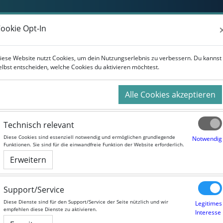
ookie Opt-In
ookie Opt-In
iese Website nutzt Cookies, um dein Nutzungserlebnis zu verbessern. Du kannst
iese Website nutzt Cookies, um dein Nutzungserlebnis zu verbessern. Du kannst
elbst entscheiden, welche Cookies du aktivieren möchtest.
elbst entscheiden, welche Cookies du aktivieren möchtest.
tlinien
Alle Cookies akzeptieren
Alle Cookies akzeptieren
Typ
Technisch relevant
Technisch relevant
Richtlinie zum Datenschutz
Diese Cookies sind essenziell notwendig und ermöglichen grundlegende
Diese Cookies sind essenziell notwendig und ermöglichen grundlegende
Notwendig
Notwendig
Funktionen. Sie sind für die einwandfreie Funktion der Website erforderlich.
Funktionen. Sie sind für die einwandfreie Funktion der Website erforderlich.
ot
Richtlinie zur Website
Erweitern
Erweitern
Support/Service
Support/Service
herheit
Diese Dienste sind für den Support/Service der Seite nützlich und wir
Diese Dienste sind für den Support/Service der Seite nützlich und wir
Legitimes
Legitimes
empfehlen diese Dienste zu aktivieren.
empfehlen diese Dienste zu aktivieren.
Interesse
Interesse