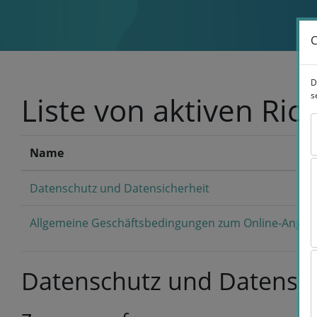
Zum Hauptinhalt
C
C
D
D
s
s
Liste von aktiven Rich
Name
Datenschutz und Datensicherheit
Allgemeine Geschäftsbedingungen zum Online-Angeb
Datenschutz und Datensic