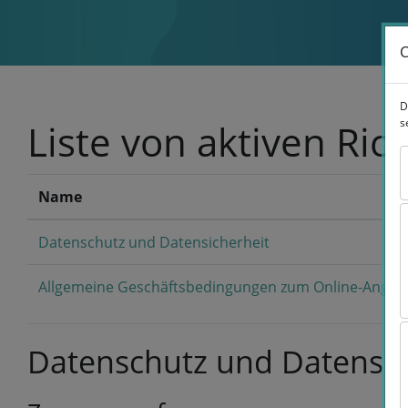
Zum Hauptinhalt
C
C
D
D
s
s
Liste von aktiven Rich
Name
Datenschutz und Datensicherheit
Allgemeine Geschäftsbedingungen zum Online-Angeb
Datenschutz und Datensic