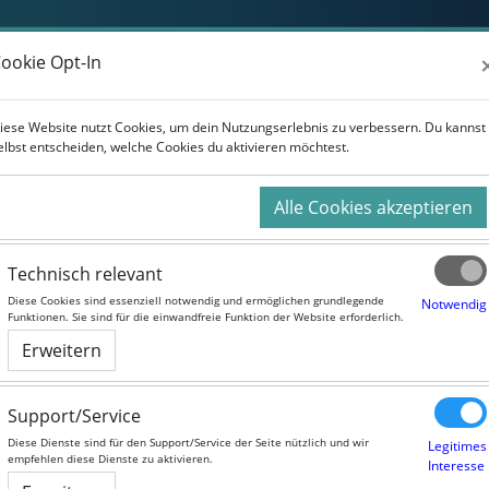
ookie Opt-In
ookie Opt-In
iese Website nutzt Cookies, um dein Nutzungserlebnis zu verbessern. Du kannst
iese Website nutzt Cookies, um dein Nutzungserlebnis zu verbessern. Du kannst
elbst entscheiden, welche Cookies du aktivieren möchtest.
elbst entscheiden, welche Cookies du aktivieren möchtest.
tlinien
Alle Cookies akzeptieren
Alle Cookies akzeptieren
Typ
Technisch relevant
Technisch relevant
Richtlinie zum Datenschutz
Diese Cookies sind essenziell notwendig und ermöglichen grundlegende
Diese Cookies sind essenziell notwendig und ermöglichen grundlegende
Notwendig
Notwendig
Funktionen. Sie sind für die einwandfreie Funktion der Website erforderlich.
Funktionen. Sie sind für die einwandfreie Funktion der Website erforderlich.
ot
Richtlinie zur Website
Erweitern
Erweitern
Support/Service
Support/Service
herheit
Diese Dienste sind für den Support/Service der Seite nützlich und wir
Diese Dienste sind für den Support/Service der Seite nützlich und wir
Legitimes
Legitimes
empfehlen diese Dienste zu aktivieren.
empfehlen diese Dienste zu aktivieren.
Interesse
Interesse