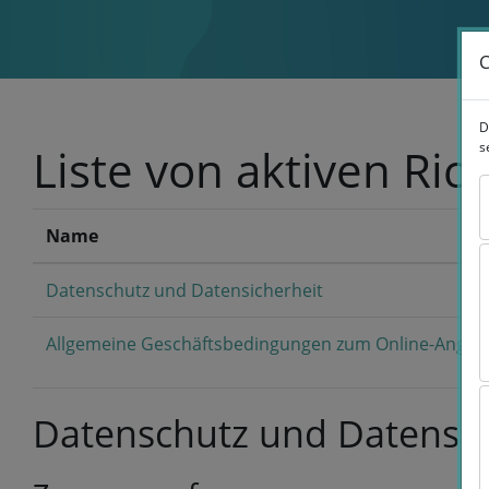
Zum Hauptinhalt
C
C
D
D
s
s
Liste von aktiven Rich
Name
Datenschutz und Datensicherheit
Allgemeine Geschäftsbedingungen zum Online-Angeb
Datenschutz und Datensic