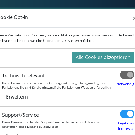
ookie Opt-In
ookie Opt-In
iese Website nutzt Cookies, um dein Nutzungserlebnis zu verbessern. Du kannst
iese Website nutzt Cookies, um dein Nutzungserlebnis zu verbessern. Du kannst
elbst entscheiden, welche Cookies du aktivieren möchtest.
elbst entscheiden, welche Cookies du aktivieren möchtest.
tlinien
Alle Cookies akzeptieren
Alle Cookies akzeptieren
Typ
Technisch relevant
Technisch relevant
Richtlinie zum Datenschutz
Diese Cookies sind essenziell notwendig und ermöglichen grundlegende
Diese Cookies sind essenziell notwendig und ermöglichen grundlegende
Notwendig
Notwendig
Funktionen. Sie sind für die einwandfreie Funktion der Website erforderlich.
Funktionen. Sie sind für die einwandfreie Funktion der Website erforderlich.
ot
Richtlinie zur Website
Erweitern
Erweitern
Support/Service
Support/Service
herheit
Diese Dienste sind für den Support/Service der Seite nützlich und wir
Diese Dienste sind für den Support/Service der Seite nützlich und wir
Legitimes
Legitimes
empfehlen diese Dienste zu aktivieren.
empfehlen diese Dienste zu aktivieren.
Interesse
Interesse